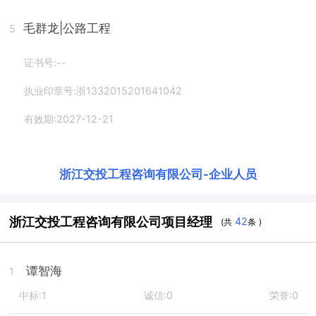
毛群龙
|公路工程
5
证书号:--
执业印章号:浙1332015201641042
有效期:2027-12-21
浙江交投工程咨询有限公司
-
企业人员
浙江交投工程咨询有限公司项目经理
42
(共
条 )
谭智海
1
中标:1
诚信:0
荣誉:0