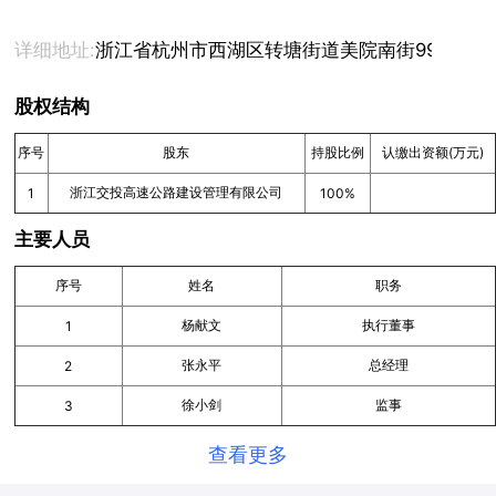
详细地址:
浙江省杭州市西湖区转塘街道美院南街99号780
股权结构
序号
股东
持股比例
认缴出资额(万元)
浙江交投高速公路建设管理有限公司
1
100%
主要人员
序号
姓名
职务
杨献文
执行董事
1
张永平
总经理
2
徐小剑
监事
3
查看更多