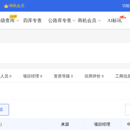
商机会员
功能
高级查询
四库专查
公路库专查
商机会员
AI标讯
高级查询（SVIP）
A
开标记录
>
项目经理带业绩荣誉证书
>
高级查询（SVIP）
A
项目参数
>
项目经理投标记录
>
下浮率
>
技术负责人/专职安全员C证
>
开标记录
>
项目经理带业绩荣誉证书
>
查业主
>
项目分类筛选
>
项目参数
>
项目经理投标记录
>
宏观经济
>
建企舆情
>
下浮率
>
技术负责人/专职安全员C证
>
业人员
项目经理
资质等级
信用评价
工商信
0
0
0
0
政策规划
>
招投标规则
>
查业主
>
项目分类筛选
>
A
宏观经济
>
建企舆情
>
政策规划
>
招投标规则
>
A
商机会员
据
业主专查
>
项目商机
>
商机会员
拟建项目审批
>
专项债项目
>
）
来源
项目经理