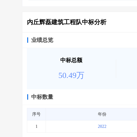
省库业绩查询
>
水利库专查
>
组合查询-广州
>
业绩专查-广州
>
内丘辉磊建筑工程队中标分析
业绩总览
中标总额
50.49万
中标数量
序号
年份
1
2022