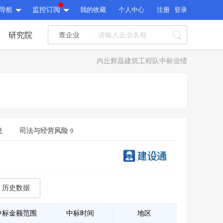
导航
监控订阅
我的收藏
个人中心
注册
登录
研究院
查企业
I标讯
内丘辉磊建筑工程队中标业绩
标讯精选
>
智能订阅
>
I标讯
标讯精选
>
智能订阅
>
建设通大数据研究院
研究报告
>
文章
>
息
司法与经营风险
0
建设通大数据研究院
PI接口
>
市场经营AI云平台
>
研究报告
>
文章
>
PI接口
>
市场经营AI云平台
>
其他服务
历史数据
会员服务
>
数据导出服务
>
其他服务
人脉服务
>
APP下载
>
中标金额范围
中标时间
地区