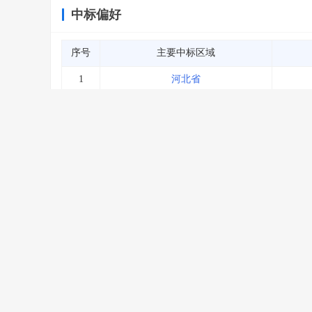
中标偏好
序号
主要中标区域
1
河北省
查看更多
企业信息
中标业绩