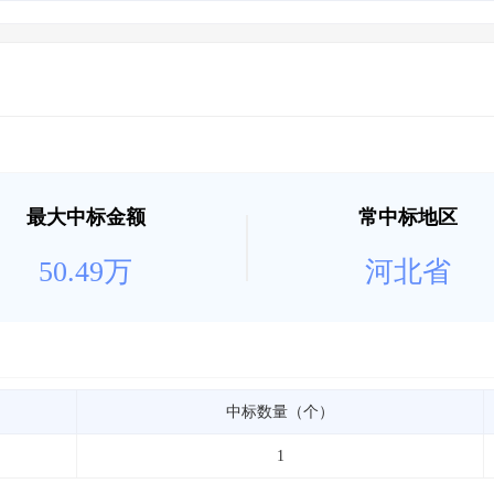
土地交易
>
省市重点项目
>
业主专查
>
项目商机
>
拟建项目审批
>
专项债项目
>
土地交易
>
省市重点项目
>
最大中标金额
常中标地区
50.49万
河北省
中标数量（个）
1