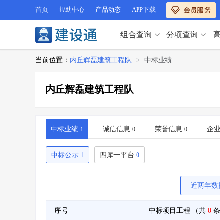
首页
帮助中心
产品动态
APP下载
组合查询
分项查询
分项查询（VIP）
当前位置：
内丘辉磊建筑工程队
>
中标业绩
查企业
>
查业绩
>
分项查询（VIP）
查资质
>
查人员
>
内丘辉磊建筑工程队
查荣誉
>
查诚信
>
查企业
>
查业绩
>
项目经理
>
信用评价
>
查资质
>
查人员
>
招标信息
>
组合查询
>
查荣誉
>
查诚信
>
中标业绩
诚信信息
荣誉信息
企
1
0
0
项目经理
>
信用评价
>
招标信息
>
组合查询
>
中标公示
1
四库一平台
0
行业 / 地区专查
四库专查
>
公路库专查
>
近两年数
行业 / 地区专查
省库业绩查询
>
水利库专查
>
组合查询-广州
>
业绩专查-广州
>
四库专查
>
公路库专查
>
序号
中标项目工程
（共
0
条