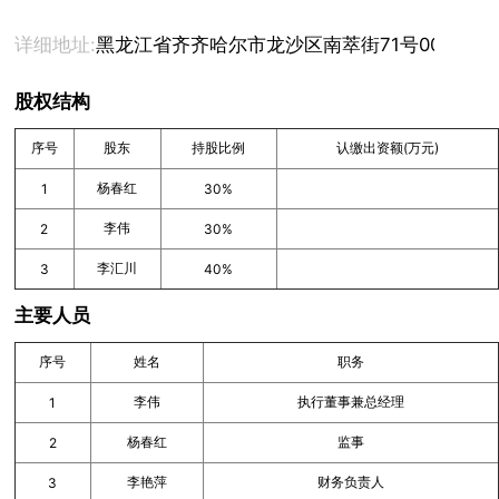
详细地址:
黑龙江省齐齐哈尔市龙沙区南萃街71号00单元01
股权结构
序号
股东
持股比例
认缴出资额(万元)
杨春红
1
30%
李伟
2
30%
李汇川
3
40%
主要人员
序号
姓名
职务
李伟
执行董事兼总经理
1
杨春红
监事
2
李艳萍
财务负责人
3