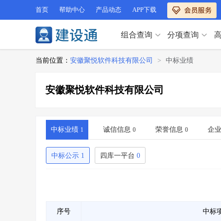
首页
帮助中心
产品动态
APP下载
组合查询
分项查询
分项查询（VIP）
当前位置：
安徽聚悦软件科技有限公司
>
中标业绩
查企业
>
查业绩
>
分项查询（VIP）
查资质
>
查人员
>
安徽聚悦软件科技有限公司
查荣誉
>
查诚信
>
查企业
>
查业绩
>
项目经理
>
信用评价
>
查资质
>
查人员
>
招标信息
>
组合查询
>
查荣誉
>
查诚信
>
中标业绩
诚信信息
荣誉信息
企
1
0
0
项目经理
>
信用评价
>
招标信息
>
组合查询
>
中标公示
1
四库一平台
0
行业 / 地区专查
四库专查
>
公路库专查
>
行业 / 地区专查
省库业绩查询
>
水利库专查
>
组合查询-广州
>
业绩专查-广州
>
四库专查
>
公路库专查
>
序号
中标