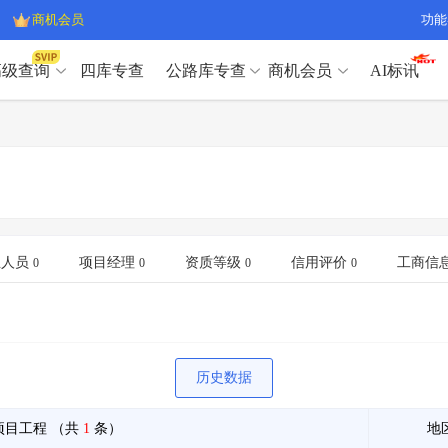
商机会员
功能
高级查询
四库专查
公路库专查
商机会员
AI标讯
高级查询（SVIP）
A
开标记录
>
项目经理带业绩荣誉证书
>
高级查询（SVIP）
A
项目参数
>
项目经理投标记录
>
下浮率
>
技术负责人/专职安全员C证
>
开标记录
>
项目经理带业绩荣誉证书
>
查业主
>
项目分类筛选
>
项目参数
>
项目经理投标记录
>
宏观经济
>
建企舆情
>
下浮率
>
技术负责人/专职安全员C证
>
业人员
项目经理
资质等级
信用评价
工商信
0
0
0
0
政策规划
>
招投标规则
>
查业主
>
项目分类筛选
>
A
宏观经济
>
建企舆情
>
政策规划
>
招投标规则
>
A
商机会员
历史数据
业主专查
>
项目商机
>
商机会员
拟建项目审批
>
专项债项目
>
项目工程
（共
1
条）
地