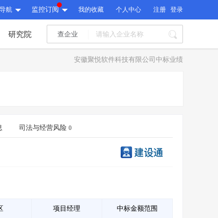
导航
监控订阅
我的收藏
个人中心
注册
登录
研究院
查企业
I标讯
安徽聚悦软件科技有限公司中标业绩
标讯精选
>
智能订阅
>
I标讯
标讯精选
>
智能订阅
>
建设通大数据研究院
研究报告
>
文章
>
息
司法与经营风险
0
建设通大数据研究院
PI接口
>
市场经营AI云平台
>
研究报告
>
文章
>
PI接口
>
市场经营AI云平台
>
其他服务
会员服务
>
数据导出服务
>
其他服务
人脉服务
>
APP下载
>
区
项目经理
中标金额范围