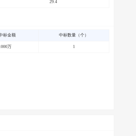
29.4
中标金额
中标数量（个）
1000万
1