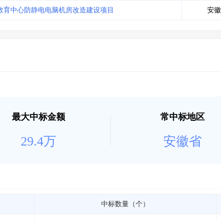
土地交易
>
省市重点项目
>
业主专查
>
项目商机
>
教育中心防静电电脑机房改造建设项目
安徽
拟建项目审批
>
专项债项目
>
土地交易
>
省市重点项目
>
最大中标金额
常中标地区
29.4万
安徽省
中标数量（个）