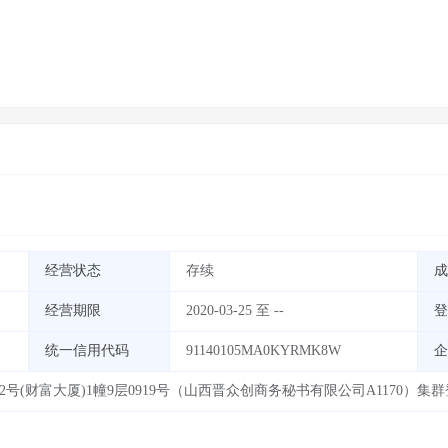
经营状态
存续
成
经营期限
2020-03-25 至 --
登
统一信用代码
91140105MA0KYRMK8W
企
号(财富大厦)1幢9层0919号（山西晋众创商务秘书有限公司A1170）集