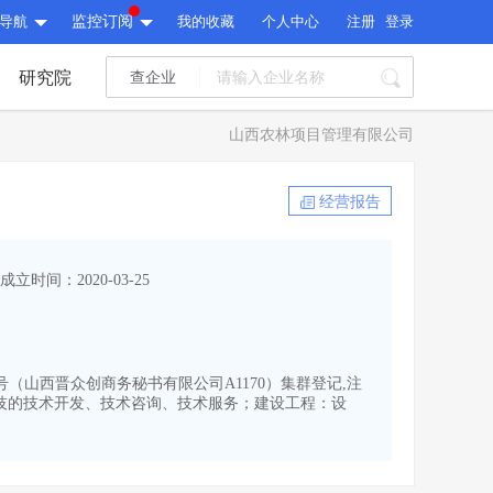
导航
监控订阅
我的收藏
个人中心
注册
登录
研究院
查企业
I标讯
山西农林项目管理有限公司
标讯精选
>
智能订阅
>
I标讯
经营报告
标讯精选
>
智能订阅
>
建设通大数据研究院
成立时间：2020-03-25
研究报告
>
文章
>
建设通大数据研究院
PI接口
>
市场经营AI云平台
>
研究报告
>
文章
>
PI接口
>
市场经营AI云平台
>
19号（山西晋众创商务秘书有限公司A1170）集群登记,注
其他服务
技的技术开发、技术咨询、技术服务；建设工程：设
会员服务
>
数据导出服务
>
其他服务
人脉服务
>
APP下载
>