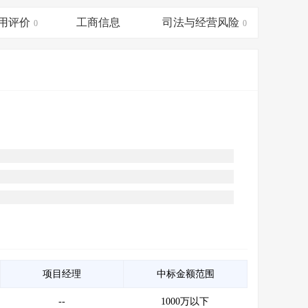
会员服务
>
数据导出服务
>
用评价
工商信息
司法与经营风险
0
0
人脉服务
>
APP下载
>
项目经理
中标金额范围
--
1000万以下