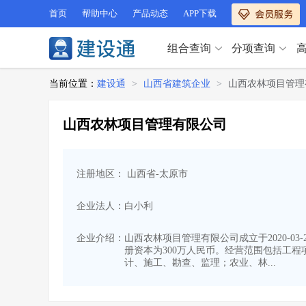
首页
帮助中心
产品动态
APP下载
组合查询
分项查询
分项查询（VIP）
当前位置：
建设通
>
山西省建筑企业
>
山西农林项目管理
查企业
>
查业绩
>
分项查询（VIP）
查资质
>
查人员
>
山西农林项目管理有限公司
查荣誉
>
查诚信
>
查企业
>
查业绩
>
项目经理
>
信用评价
>
查资质
>
查人员
>
招标信息
>
组合查询
>
注册地区： 山西省-太原市
查荣誉
>
查诚信
>
项目经理
>
信用评价
>
企业法人：白小利
招标信息
>
组合查询
>
行业 / 地区专查
企业介绍：
山西农林项目管理有限公司成立于2020-03
册资本为300万人民币。经营范围包括工
四库专查
>
公路库专查
>
行业 / 地区专查
计、施工、勘查、监理；农业、林...
省库业绩查询
>
水利库专查
>
组合查询-广州
>
业绩专查-广州
>
四库专查
>
公路库专查
>