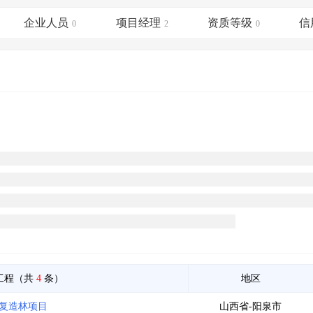
土地交易
>
省市重点项目
>
业主专查
>
项目商机
>
企业人员
项目经理
资质等级
信
拟建项目审批
0
>
专项债项目
2
>
0
土地交易
>
省市重点项目
>
工程（共
4
条）
地区
恢复造林项目
山西省-阳泉市