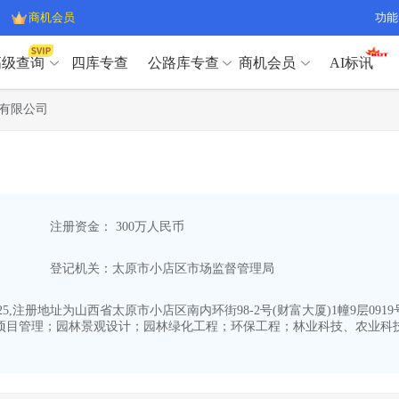
商机会员
功能
高级查询
四库专查
公路库专查
商机会员
AI标讯
高级查询（SVIP）
A
有限公司
开标记录
>
项目经理带业绩荣誉证书
>
高级查询（SVIP）
A
项目参数
>
项目经理投标记录
>
下浮率
>
技术负责人/专职安全员C证
>
开标记录
>
项目经理带业绩荣誉证书
>
查业主
>
项目分类筛选
>
项目参数
>
项目经理投标记录
>
宏观经济
>
建企舆情
>
注册资金： 300万人民币
下浮率
>
技术负责人/专职安全员C证
>
政策规划
>
招投标规则
>
查业主
>
项目分类筛选
>
A
登记机关：太原市小店区市场监督管理局
宏观经济
>
建企舆情
>
政策规划
>
招投标规则
>
A
商机会员
-25,注册地址为山西省太原市小店区南内环街98-2号(财富大厦)1幢9层09
程项目管理；园林景观设计；园林绿化工程；环保工程；林业科技、农业科
业主专查
>
项目商机
>
商机会员
拟建项目审批
>
专项债项目
>