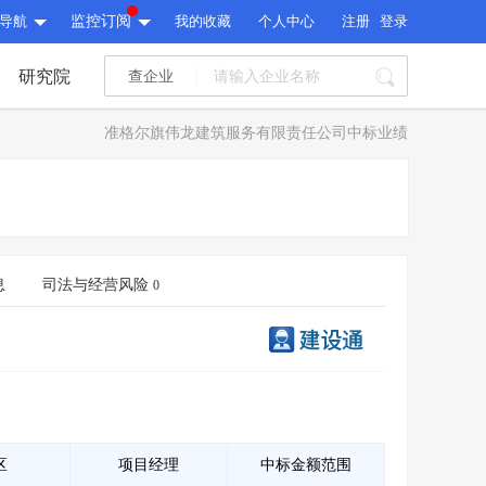
导航
监控订阅
我的收藏
个人中心
注册
登录
研究院
查企业
I标讯
准格尔旗伟龙建筑服务有限责任公司中标业绩
标讯精选
>
智能订阅
>
I标讯
标讯精选
>
智能订阅
>
建设通大数据研究院
研究报告
>
文章
>
息
司法与经营风险
0
建设通大数据研究院
PI接口
>
市场经营AI云平台
>
研究报告
>
文章
>
PI接口
>
市场经营AI云平台
>
其他服务
会员服务
>
数据导出服务
>
其他服务
人脉服务
>
APP下载
>
区
项目经理
中标金额范围