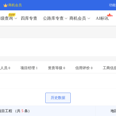
商机会员
功能
高级查询
四库专查
公路库专查
商机会员
AI标讯
高级查询（SVIP）
A
开标记录
>
项目经理带业绩荣誉证书
>
高级查询（SVIP）
A
项目参数
>
项目经理投标记录
>
下浮率
>
技术负责人/专职安全员C证
>
开标记录
>
项目经理带业绩荣誉证书
>
查业主
>
项目分类筛选
>
项目参数
>
项目经理投标记录
>
宏观经济
>
建企舆情
>
下浮率
>
技术负责人/专职安全员C证
>
业人员
项目经理
资质等级
信用评价
工商信
0
1
0
0
政策规划
>
招投标规则
>
查业主
>
项目分类筛选
>
A
宏观经济
>
建企舆情
>
政策规划
>
招投标规则
>
A
商机会员
历史数据
业主专查
>
项目商机
>
商机会员
拟建项目审批
>
专项债项目
>
项目工程
（共
5
条）
地