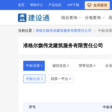
首页
帮助中心
产品动态
APP下载
组合查询
分项查询
分项查询（VIP）
当前位置：
准格尔旗伟龙建筑服务有限责任公司
>
中标业绩
查企业
>
查业绩
>
分项查询（VIP）
查资质
>
查人员
>
准格尔旗伟龙建筑服务有限责任公司
查荣誉
>
查诚信
>
查企业
>
查业绩
>
项目经理
>
信用评价
>
查资质
>
查人员
>
招标信息
>
组合查询
>
查荣誉
>
查诚信
>
中标业绩
诚信信息
荣誉信息
企
5
0
0
项目经理
>
信用评价
>
招标信息
>
组合查询
>
中标公示
5
四库一平台
0
行业 / 地区专查
四库专查
>
公路库专查
>
行业 / 地区专查
省库业绩查询
>
水利库专查
>
组合查询-广州
>
业绩专查-广州
>
四库专查
>
公路库专查
>
序号
中标