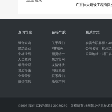
业主名录
广东佳大建设工程有限
查询导航
链接导航
联系方式
组合查询
关于我们
会员专职客服：400-
建筑企业
VIP服务
公司名称：杭州筑
中标业绩
招贤纳士
公司地址：浙江省杭
人员查询
筑龙官网
项目经理
友情链接
资质等级
网站地图
企业荣誉
联系我们
诚信信息
版权声明
©2008-现在 ICP证:浙B2-20080280
版权所有 杭州筑龙信息技术