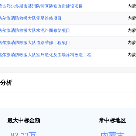
土地交易
>
省市重点项目
>
业主专查
>
项目商机
>
蒙古鄂尔多斯市某消防营区装修改造建设项目
内蒙
拟建项目审批
>
专项债项目
>
格尔旗消防救援大队零星维修项目
内蒙
土地交易
>
省市重点项目
>
格尔旗消防救援大队水泥路面修复项目
内蒙
格尔旗消防救援大队道路维修工程项目
内蒙
格尔旗消防救援大队室外硬化及围墙涂料改造工程
内蒙
分析
最大中标金额
常中标地区
83.72万
内蒙古