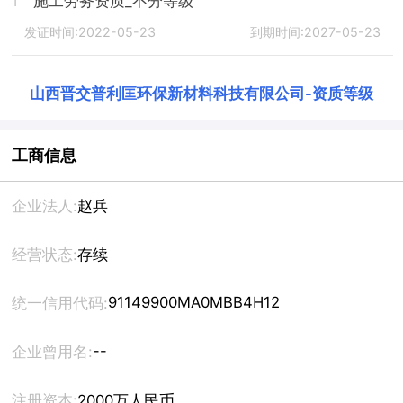
施工劳务资质_不分等级
1
发证时间:2022-05-23
到期时间:2027-05-23
山西晋交普利匡环保新材料科技有限公司
-
资质等级
工商信息
企业法人:
赵兵
经营状态:
存续
91149900MA0MBB4H12
统一信用代码:
--
企业曾用名:
注册资本:
2000万人民币