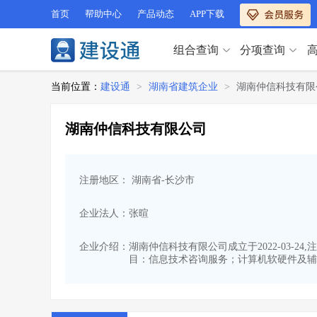
首页
帮助中心
产品动态
APP下载
组合查询
分项查询
分项查询（VIP）
当前位置：
建设通
>
湖南省建筑企业
>
湖南仲信科技有限
查企业
>
查业绩
>
分项查询（VIP）
查资质
>
查人员
>
湖南仲信科技有限公司
查荣誉
>
查诚信
>
查企业
>
查业绩
>
项目经理
>
信用评价
>
查资质
>
查人员
>
招标信息
>
组合查询
>
注册地区： 湖南省-长沙市
查荣誉
>
查诚信
>
项目经理
>
信用评价
>
企业法人：张暄
招标信息
>
组合查询
>
行业 / 地区专查
企业介绍：
湖南仲信科技有限公司成立于2022-03-2
目：信息技术咨询服务；计算机软硬件及辅
四库专查
>
公路库专查
>
行业 / 地区专查
省库业绩查询
>
水利库专查
>
组合查询-广州
>
业绩专查-广州
>
四库专查
>
公路库专查
>