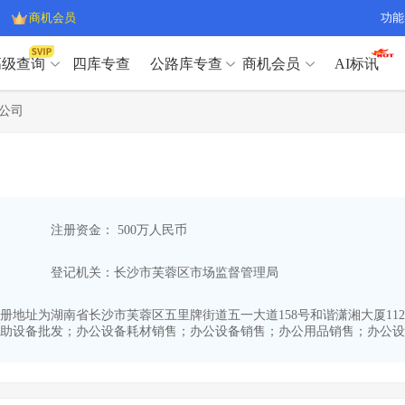
商机会员
功能
高级查询
四库专查
公路库专查
商机会员
AI标讯
高级查询（SVIP）
A
公司
开标记录
>
项目经理带业绩荣誉证书
>
高级查询（SVIP）
A
项目参数
>
项目经理投标记录
>
下浮率
>
技术负责人/专职安全员C证
>
开标记录
>
项目经理带业绩荣誉证书
>
查业主
>
项目分类筛选
>
项目参数
>
项目经理投标记录
>
宏观经济
>
建企舆情
>
注册资金： 500万人民币
下浮率
>
技术负责人/专职安全员C证
>
政策规划
>
招投标规则
>
查业主
>
项目分类筛选
>
A
登记机关：长沙市芙蓉区市场监督管理局
宏观经济
>
建企舆情
>
政策规划
>
招投标规则
>
A
商机会员
4,注册地址为湖南省长沙市芙蓉区五里牌街道五一大道158号和谐潇湘大厦11
助设备批发；办公设备耗材销售；办公设备销售；办公用品销售；办公设备
业主专查
>
项目商机
>
商机会员
拟建项目审批
>
专项债项目
>