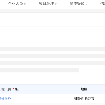
土地交易
>
省市重点项目
>
业主专查
>
项目商机
>
企业人员
项目经理
资质等级
信
0
0
0
拟建项目审批
>
专项债项目
>
土地交易
>
省市重点项目
>
工程（共
2
条）
地区
维修服务
湖南省-长沙市