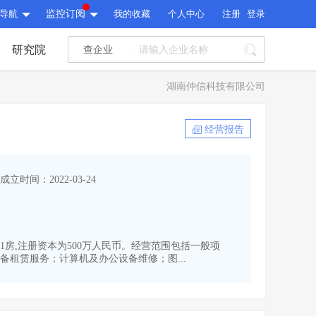
导航
监控订阅
我的收藏
个人中心
注册
登录
研究院
查企业
I标讯
湖南仲信科技有限公司
标讯精选
>
智能订阅
>
I标讯
经营报告
标讯精选
>
智能订阅
>
建设通大数据研究院
成立时间：2022-03-24
研究报告
>
文章
>
建设通大数据研究院
PI接口
>
市场经营AI云平台
>
研究报告
>
文章
>
PI接口
>
市场经营AI云平台
>
21房,注册资本为500万人民币。经营范围包括一般项
其他服务
租赁服务；计算机及办公设备维修；图...
会员服务
>
数据导出服务
>
其他服务
人脉服务
>
APP下载
>