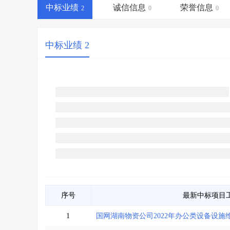
省库业绩查询
>
水利库专查
>
中标业绩
诚信信息
荣誉信息
2
0
0
组合查询-广州
>
业绩专查-广州
>
中标业绩 2
序号
最新中标项目
1
国网湖南物资公司2022年办公类设备设施