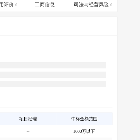
会员服务
>
数据导出服务
>
用评价
工商信息
司法与经营风险
0
0
人脉服务
>
APP下载
>
项目经理
中标金额范围
--
1000万以下