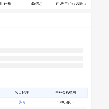
会员服务
>
数据导出服务
>
用评价
工商信息
司法与经营风险
27
53
人脉服务
>
APP下载
>
项目经理
中标金额范围
薛飞
1000万以下