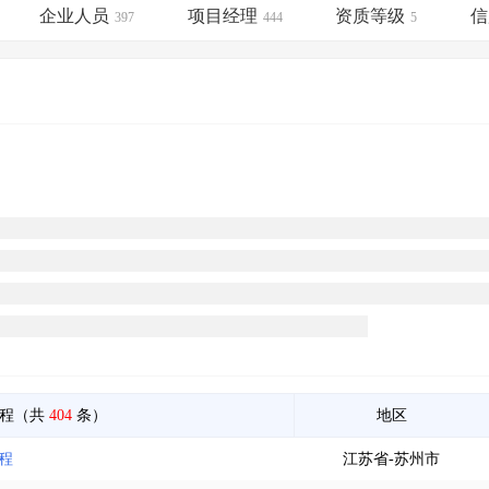
土地交易
>
省市重点项目
>
业主专查
>
项目商机
>
企业人员
项目经理
资质等级
信
397
444
5
拟建项目审批
>
专项债项目
>
土地交易
>
省市重点项目
>
工程（共
404
条）
地区
程
江苏省-苏州市