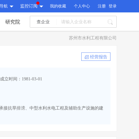
导航
监控订阅
我的收藏
个人中心
注册
登录
研究院
查企业
I标讯
苏州市水利工程有限公司
标讯精选
>
智能订阅
>
I标讯
经营报告
标讯精选
>
智能订阅
>
建设通大数据研究院
成立时间：1981-03-01
研究报告
>
文章
>
建设通大数据研究院
PI接口
>
市场经营AI云平台
>
研究报告
>
文章
>
PI接口
>
市场经营AI云平台
>
范围包括承接抗旱排涝、中型水利水电工程及辅助生产设施的建
其他服务
会员服务
>
数据导出服务
>
其他服务
人脉服务
>
APP下载
>