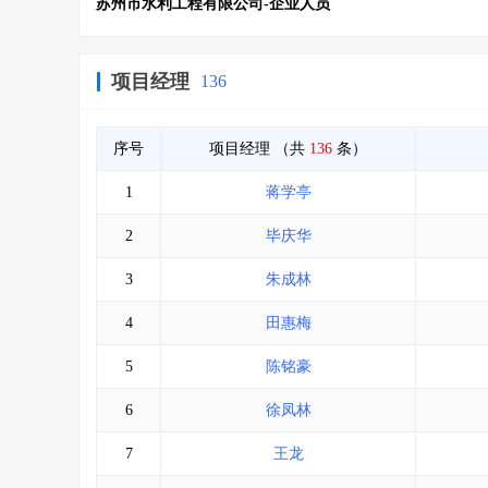
苏州市水利工程有限公司-企业人员
项目经理
136
序号
项目经理
（共
136
条）
1
蒋学亭
2
毕庆华
3
朱成林
4
田惠梅
5
陈铭豪
6
徐凤林
7
王龙