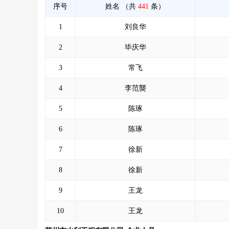
序号
姓名
（共
441
条）
1
刘良华
2
毕庆华
3
常飞
4
李范龑
5
陈琢
6
陈琢
7
徐新
8
徐新
9
王龙
10
王龙