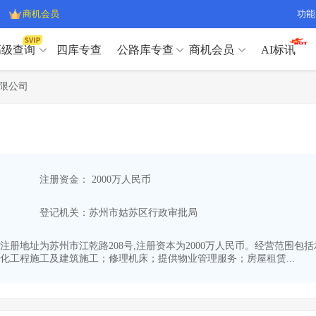
商机会员
功能
高级查询
四库专查
公路库专查
商机会员
AI标讯
高级查询（SVIP）
A
限公司
开标记录
>
项目经理带业绩荣誉证书
>
高级查询（SVIP）
A
项目参数
>
项目经理投标记录
>
下浮率
>
技术负责人/专职安全员C证
>
开标记录
>
项目经理带业绩荣誉证书
>
查业主
>
项目分类筛选
>
项目参数
>
项目经理投标记录
>
宏观经济
>
建企舆情
>
注册资金： 2000万人民币
下浮率
>
技术负责人/专职安全员C证
>
政策规划
>
招投标规则
>
查业主
>
项目分类筛选
>
A
登记机关：苏州市姑苏区行政审批局
宏观经济
>
建企舆情
>
政策规划
>
招投标规则
>
A
商机会员
-01,注册地址为苏州市江乾路208号,注册资本为2000万人民币。经营
化工程施工及建筑施工；修理机床；提供物业管理服务；房屋租赁...
业主专查
>
项目商机
>
商机会员
拟建项目审批
>
专项债项目
>