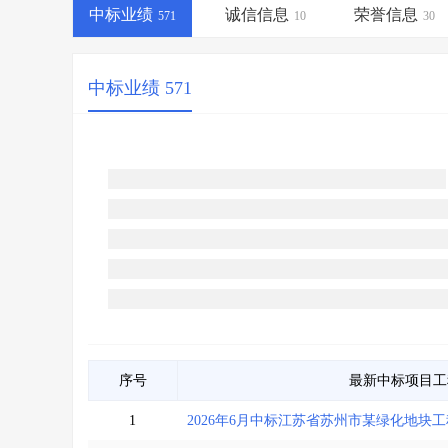
省库业绩查询
>
水利库专查
>
中标业绩
诚信信息
荣誉信息
571
10
30
组合查询-广州
>
业绩专查-广州
>
中标业绩 571
序号
最新中标项目
1
2026年6月中标江苏省苏州市某绿化地块工