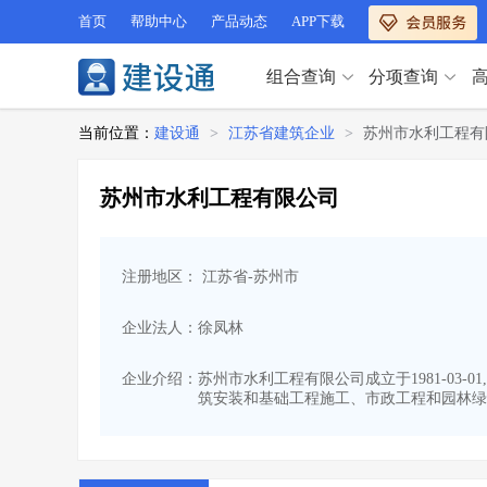
首页
帮助中心
产品动态
APP下载
组合查询
分项查询
分项查询（VIP）
当前位置：
建设通
>
江苏省建筑企业
>
苏州市水利工程有
查企业
>
查业绩
>
分项查询（VIP）
查资质
>
查人员
>
苏州市水利工程有限公司
查荣誉
>
查诚信
>
查企业
>
查业绩
>
项目经理
>
信用评价
>
查资质
>
查人员
>
招标信息
>
组合查询
>
注册地区： 江苏省-苏州市
查荣誉
>
查诚信
>
项目经理
>
信用评价
>
企业法人：徐凤林
招标信息
>
组合查询
>
行业 / 地区专查
企业介绍：
苏州市水利工程有限公司成立于1981-03
筑安装和基础工程施工、市政工程和园林绿
四库专查
>
公路库专查
>
行业 / 地区专查
省库业绩查询
>
水利库专查
>
组合查询-广州
>
业绩专查-广州
>
四库专查
>
公路库专查
>