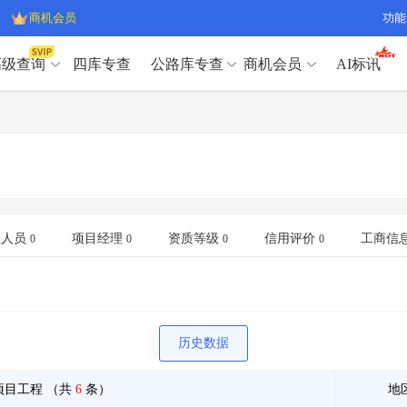
商机会员
功能
高级查询
四库专查
公路库专查
商机会员
AI标讯
高级查询（SVIP）
A
开标记录
>
项目经理带业绩荣誉证书
>
高级查询（SVIP）
A
项目参数
>
项目经理投标记录
>
下浮率
>
技术负责人/专职安全员C证
>
开标记录
>
项目经理带业绩荣誉证书
>
查业主
>
项目分类筛选
>
项目参数
>
项目经理投标记录
>
宏观经济
>
建企舆情
>
下浮率
>
技术负责人/专职安全员C证
>
业人员
项目经理
资质等级
信用评价
工商信
0
0
0
0
政策规划
>
招投标规则
>
查业主
>
项目分类筛选
>
A
宏观经济
>
建企舆情
>
政策规划
>
招投标规则
>
A
商机会员
历史数据
业主专查
>
项目商机
>
商机会员
拟建项目审批
>
专项债项目
>
项目工程
（共
6
条）
地