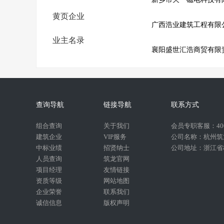
黄页企业
广西浩业建筑工程有限
业主名录
襄阳盛世汇浩商贸有限
查询导航
链接导航
联系方式
组合查询
关于我们
会员专职客服：400-
建筑企业
VIP服务
公司名称：杭州筑
中标业绩
招贤纳士
公司地址：浙江省杭
人员查询
筑龙官网
项目经理
友情链接
资质等级
网站地图
企业荣誉
联系我们
诚信信息
版权声明