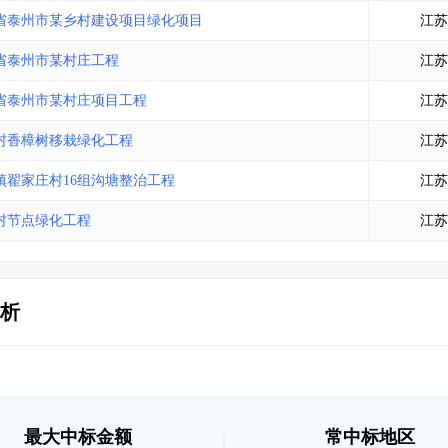
土地交易
>
省市重点项目
>
业主专查
>
项目商机
>
省泰州市某乡村建设项目绿化项目
江苏
拟建项目审批
>
专项债项目
>
省泰州市某村庄工程
江苏
土地交易
>
省市重点项目
>
省泰州市某村庄项目工程
江苏
村香樟树移栽绿化工程
江苏
翟家庄村16组沟塘整治工程
江苏
村节点绿化工程
江苏
析
最大中标金额
常中标地区