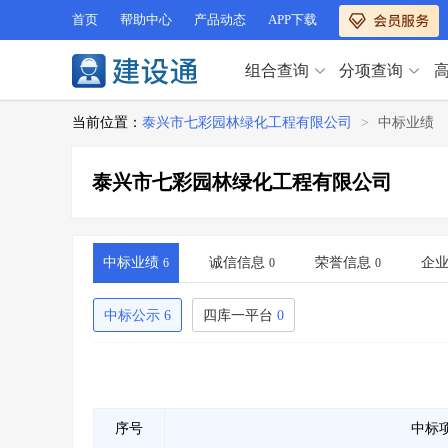
首页
帮助中心
产品动态
APP下载
组合查询
分项查询
分项查询（VIP）
当前位置：
泰兴市七彩园林绿化工程有限公司
>
中标业绩
查企业
>
查业绩
>
分项查询（VIP）
查资质
>
查人员
>
泰兴市七彩园林绿化工程有限公司
查荣誉
>
查诚信
>
查企业
>
查业绩
>
项目经理
>
信用评价
>
查资质
>
查人员
>
招标信息
>
组合查询
>
查荣誉
>
查诚信
>
中标业绩
诚信信息
荣誉信息
企
6
0
0
项目经理
>
信用评价
>
招标信息
>
组合查询
>
中标公示
6
四库一平台
0
行业 / 地区专查
四库专查
>
公路库专查
>
行业 / 地区专查
省库业绩查询
>
水利库专查
>
组合查询-广州
>
业绩专查-广州
>
四库专查
>
公路库专查
>
序号
中标