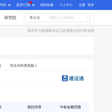
导航
监控订阅
我的收藏
个人中心
注册
登录
研究院
查企业
I标讯
泰兴市七彩园林绿化工程有限公司中标业绩
标讯精选
>
智能订阅
>
I标讯
标讯精选
>
智能订阅
>
建设通大数据研究院
研究报告
>
文章
>
息
司法与经营风险
0
建设通大数据研究院
PI接口
>
市场经营AI云平台
>
研究报告
>
文章
>
PI接口
>
市场经营AI云平台
>
其他服务
会员服务
>
数据导出服务
>
其他服务
人脉服务
>
APP下载
>
区
项目经理
中标金额范围