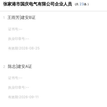
张家港市国庆电气有限公司企业人员
23
(共
条 )
王雨芳
|建安B证
1
证书号:--
执业印章号:--
有效期:2028-08-25
陈志
|建安A证
2
证书号:--
执业印章号:--
有效期:2026-09-11