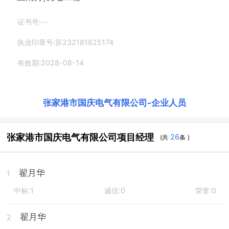
证书号:--
执业印章号:苏232181825174
有效期:2028-08-14
张家港市国庆电气有限公司
-
企业人员
张家港市国庆电气有限公司项目经理
26
(共
条 )
翟月华
1
中标:1
诚信:0
荣誉:0
翟月华
2