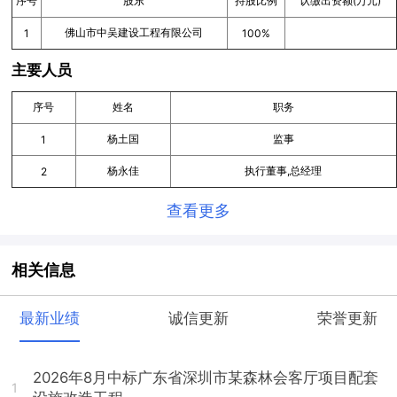
序号
股东
持股比例
认缴出资额(万元)
佛山市中吴建设工程有限公司
1
100%
主要人员
序号
姓名
职务
杨土国
监事
1
杨永佳
执行董事,总经理
2
查看更多
相关信息
最新业绩
诚信更新
荣誉更新
2026年8月中标广东省深圳市某森林会客厅项目配套
1