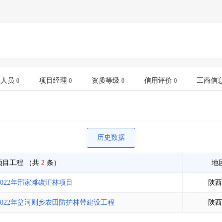
业人员
项目经理
资质等级
信用评价
工商信
0
0
0
0
历史数据
项目工程
（共
2
条）
地
022年邢家滩碳汇林项目
陕西
022年岔河则乡农田防护林带建设工程
陕西