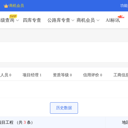
商机会员
功能
高级查询
四库专查
公路库专查
商机会员
AI标讯
高级查询（SVIP）
A
开标记录
>
项目经理带业绩荣誉证书
>
高级查询（SVIP）
A
项目参数
>
项目经理投标记录
>
下浮率
>
技术负责人/专职安全员C证
>
开标记录
>
项目经理带业绩荣誉证书
>
查业主
>
项目分类筛选
>
项目参数
>
项目经理投标记录
>
宏观经济
>
建企舆情
>
下浮率
>
技术负责人/专职安全员C证
>
业人员
项目经理
资质等级
信用评价
工商信
0
1
0
0
政策规划
>
招投标规则
>
查业主
>
项目分类筛选
>
A
宏观经济
>
建企舆情
>
政策规划
>
招投标规则
>
A
商机会员
历史数据
业主专查
>
项目商机
>
商机会员
拟建项目审批
>
专项债项目
>
项目工程
（共
3
条）
地