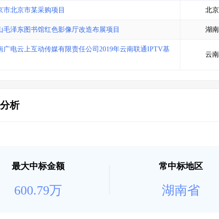
土地交易
>
省市重点项目
>
业主专查
>
项目商机
>
京市北京市某采购项目
北京
拟建项目审批
>
专项债项目
>
山毛泽东图书馆红色影像厅改造布展项目
湖南
土地交易
>
省市重点项目
>
电云上互动传媒有限责任公司2019年云南联通IPTV基
云南
分析
最大中标金额
常中标地区
600.79万
湖南省