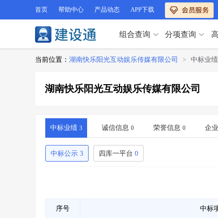
首页
帮助中心
产品动态
APP下载
组合查询
分项查询
分项查询（VIP）
当前位置：
湖南快乐阳光互动娱乐传媒有限公司
>
中标业绩
查企业
>
查业绩
>
分项查询（VIP）
查资质
>
查人员
>
湖南快乐阳光互动娱乐传媒有限公司
查荣誉
>
查诚信
>
查企业
>
查业绩
>
项目经理
>
信用评价
>
查资质
>
查人员
>
招标信息
>
组合查询
>
查荣誉
>
查诚信
>
中标业绩
诚信信息
荣誉信息
企
3
0
0
项目经理
>
信用评价
>
招标信息
>
组合查询
>
中标公示
3
四库一平台
0
行业 / 地区专查
四库专查
>
公路库专查
>
行业 / 地区专查
省库业绩查询
>
水利库专查
>
组合查询-广州
>
业绩专查-广州
>
四库专查
>
公路库专查
>
序号
中标