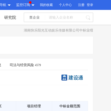
导航
监控订阅
我的收藏
个人中心
注册
登录
研究院
查企业
I标讯
湖南快乐阳光互动娱乐传媒有限公司中标业绩
标讯精选
>
智能订阅
>
I标讯
标讯精选
>
智能订阅
>
建设通大数据研究院
研究报告
>
文章
>
息
司法与经营风险
4579
建设通大数据研究院
PI接口
>
市场经营AI云平台
>
研究报告
>
文章
>
PI接口
>
市场经营AI云平台
>
其他服务
会员服务
>
数据导出服务
>
其他服务
人脉服务
>
APP下载
>
区
项目经理
中标金额范围