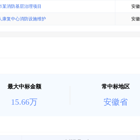
土地交易
>
省市重点项目
>
业主专查
>
项目商机
>
市某消防基层治理项目
安徽
拟建项目审批
>
专项债项目
>
人康复中心消防设施维护
安徽
土地交易
>
省市重点项目
>
最大中标金额
常中标地区
15.66万
安徽省