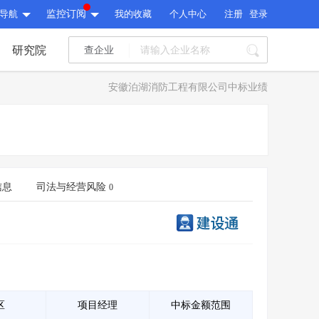
导航
监控订阅
我的收藏
个人中心
注册
登录
研究院
查企业
I标讯
安徽泊湖消防工程有限公司中标业绩
标讯精选
>
智能订阅
>
I标讯
标讯精选
>
智能订阅
>
建设通大数据研究院
研究报告
>
文章
>
信息
司法与经营风险
0
建设通大数据研究院
PI接口
>
市场经营AI云平台
>
研究报告
>
文章
>
PI接口
>
市场经营AI云平台
>
其他服务
会员服务
>
数据导出服务
>
其他服务
人脉服务
>
APP下载
>
区
项目经理
中标金额范围