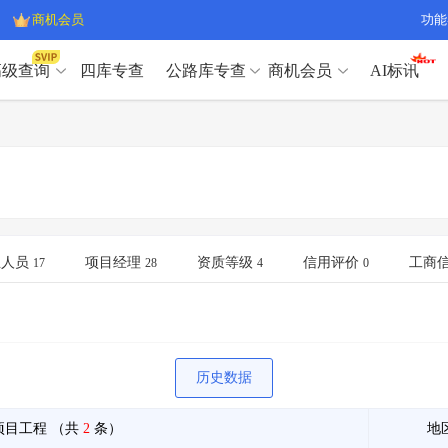
商机会员
功能
高级查询
四库专查
公路库专查
商机会员
AI标讯
高级查询（SVIP）
A
开标记录
>
项目经理带业绩荣誉证书
>
高级查询（SVIP）
A
项目参数
>
项目经理投标记录
>
下浮率
>
技术负责人/专职安全员C证
>
开标记录
>
项目经理带业绩荣誉证书
>
查业主
>
项目分类筛选
>
项目参数
>
项目经理投标记录
>
宏观经济
>
建企舆情
>
下浮率
>
技术负责人/专职安全员C证
>
业人员
项目经理
资质等级
信用评价
工商
17
28
4
0
政策规划
>
招投标规则
>
查业主
>
项目分类筛选
>
A
宏观经济
>
建企舆情
>
政策规划
>
招投标规则
>
A
商机会员
历史数据
业主专查
>
项目商机
>
商机会员
拟建项目审批
>
专项债项目
>
项目工程
（共
2
条）
地