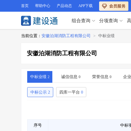
首页
帮助中心
产品动态
APP下载
组合查询
分项查询
分项查询（VIP）
当前位置：
安徽泊湖消防工程有限公司
>
中标业绩
查企业
>
查业绩
>
分项查询（VIP）
查资质
>
查人员
>
安徽泊湖消防工程有限公司
查荣誉
>
查诚信
>
查企业
>
查业绩
>
项目经理
>
信用评价
>
查资质
>
查人员
>
招标信息
>
组合查询
>
查荣誉
>
查诚信
>
中标业绩
诚信信息
荣誉信息
企
2
0
0
项目经理
>
信用评价
>
招标信息
>
组合查询
>
中标公示
2
四库一平台
0
行业 / 地区专查
四库专查
>
公路库专查
>
行业 / 地区专查
省库业绩查询
>
水利库专查
>
组合查询-广州
>
业绩专查-广州
>
四库专查
>
公路库专查
>
序号
中标