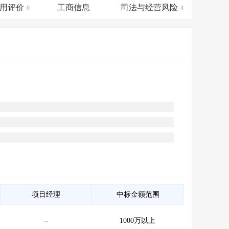
会员服务
>
数据导出服务
>
用评价
工商信息
司法与经营风险
0
4
人脉服务
>
APP下载
>
项目经理
中标金额范围
--
1000万以上