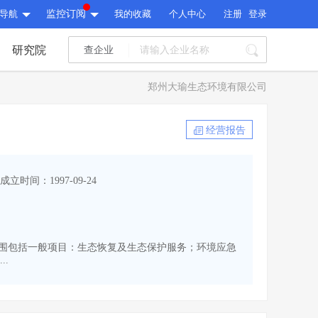
导航
监控订阅
我的收藏
个人中心
注册
登录
研究院
查企业
I标讯
郑州大瑜生态环境有限公司
标讯精选
>
智能订阅
>
I标讯
经营报告
标讯精选
>
智能订阅
>
建设通大数据研究院
成立时间：1997-09-24
研究报告
>
文章
>
建设通大数据研究院
PI接口
>
市场经营AI云平台
>
研究报告
>
文章
>
PI接口
>
市场经营AI云平台
>
经营范围包括一般项目：生态恢复及生态保护服务；环境应急
其他服务
.
会员服务
>
数据导出服务
>
其他服务
人脉服务
>
APP下载
>