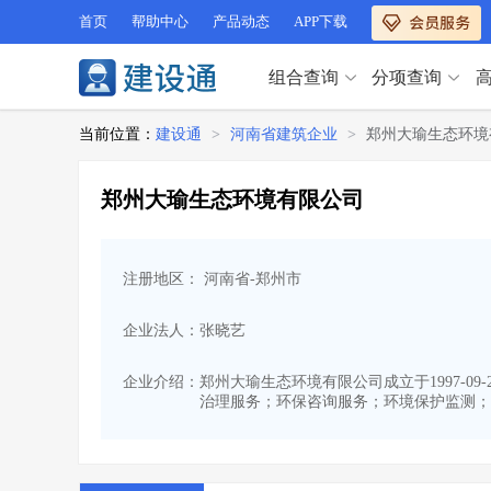
首页
帮助中心
产品动态
APP下载
组合查询
分项查询
分项查询（VIP）
当前位置：
建设通
>
河南省建筑企业
>
郑州大瑜生态环境
查企业
>
查业绩
>
分项查询（VIP）
查资质
>
查人员
>
郑州大瑜生态环境有限公司
查荣誉
>
查诚信
>
查企业
>
查业绩
>
项目经理
>
信用评价
>
查资质
>
查人员
>
招标信息
>
组合查询
>
注册地区： 河南省-郑州市
查荣誉
>
查诚信
>
项目经理
>
信用评价
>
企业法人：张晓艺
招标信息
>
组合查询
>
行业 / 地区专查
企业介绍：
郑州大瑜生态环境有限公司成立于1997-0
治理服务；环保咨询服务；环境保护监测；
四库专查
>
公路库专查
>
行业 / 地区专查
省库业绩查询
>
水利库专查
>
组合查询-广州
>
业绩专查-广州
>
四库专查
>
公路库专查
>