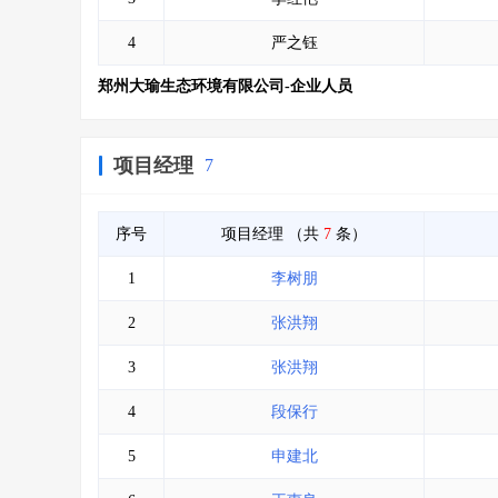
4
严之钰
郑州大瑜生态环境有限公司-企业人员
项目经理
7
序号
项目经理
（共
7
条）
1
李树朋
2
张洪翔
3
张洪翔
4
段保行
5
申建北