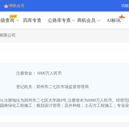
商机会员
功能
高级查询
四库专查
公路库专查
商机会员
AI标讯
高级查询（SVIP）
A
有限公司
开标记录
>
项目经理带业绩荣誉证书
>
高级查询（SVIP）
A
项目参数
>
项目经理投标记录
>
下浮率
>
技术负责人/专职安全员C证
>
开标记录
>
项目经理带业绩荣誉证书
>
查业主
>
项目分类筛选
>
项目参数
>
项目经理投标记录
>
宏观经济
>
建企舆情
>
注册资金： 6000万人民币
下浮率
>
技术负责人/专职安全员C证
>
政策规划
>
招投标规则
>
查业主
>
项目分类筛选
>
A
登记机关：郑州市二七区市场监督管理局
宏观经济
>
建企舆情
>
政策规划
>
招投标规则
>
A
商机会员
9-24,注册地址为郑州市二七区大学路8号,注册资本为6000万人民币。
园林绿化工程施工；规划设计管理；花卉种植；土石方工程施工；专业设..
业主专查
>
项目商机
>
商机会员
拟建项目审批
>
专项债项目
>