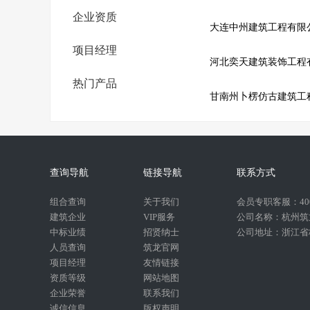
企业资质
大连中州建筑工程有限
项目经理
河北奕天建筑装饰工程
热门产品
甘南州卜楞仿古建筑工
查询导航
链接导航
联系方式
组合查询
关于我们
会员专职客服：400-
建筑企业
VIP服务
公司名称：杭州筑
中标业绩
招贤纳士
公司地址：浙江省杭
人员查询
筑龙官网
项目经理
友情链接
资质等级
网站地图
企业荣誉
联系我们
诚信信息
版权声明