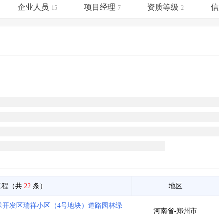
土地交易
>
省市重点项目
>
业主专查
>
项目商机
>
企业人员
项目经理
资质等级
信
15
7
2
拟建项目审批
>
专项债项目
>
土地交易
>
省市重点项目
>
工程（共
22
条）
地区
术开发区瑞祥小区（4号地块）道路园林绿
河南省-郑州市