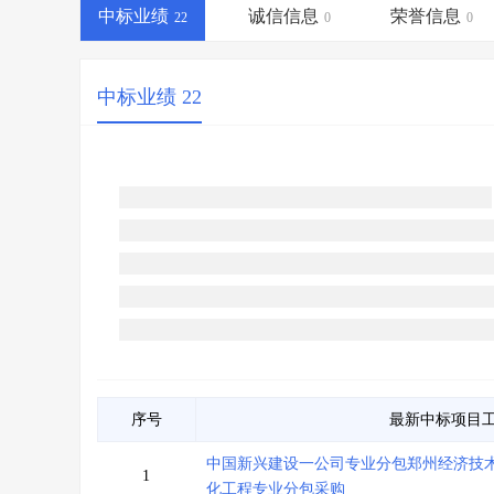
省库业绩查询
>
水利库专查
>
中标业绩
诚信信息
荣誉信息
22
0
0
组合查询-广州
>
业绩专查-广州
>
中标业绩 22
序号
最新中标项目
中国新兴建设一公司专业分包郑州经济技
1
化工程专业分包采购