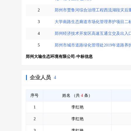
2
郑州市贾鲁河综合治理工程西流湖段灾后
3
大学南路生态廊道市场化管理养护项目二
4
郑州经济技术开发区高速互通立交及出入
5
郑州市城市道路绿化管理处2019年道路
郑州大瑜生态环境有限公司-中标信息
企业人员
4
序号
姓名
（共
4
条）
1
李红艳
2
李红艳
3
李红艳