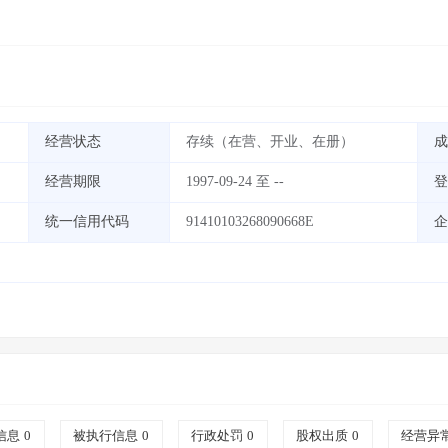
经营状态
存续（在营、开业、在册）
成
经营期限
1997-09-24 至 --
登
统一信用代码
91410103268090668E
企
信息
0
被执行信息
0
行政处罚
0
股权出质
0
经营异