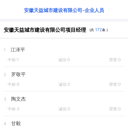
安徽天益城市建设有限公司
-
企业人员
安徽天益城市建设有限公司项目经理
172
(共
条 )
江泽平
1
中标:1
诚信:0
荣誉:0
罗敬平
2
中标:9
诚信:0
荣誉:0
陶文杰
3
中标:3
诚信:0
荣誉:0
甘毅
4