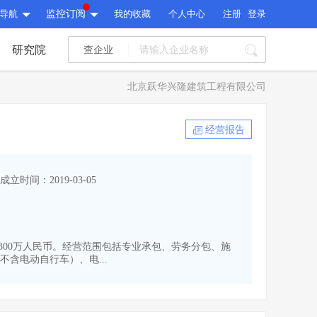
导航
监控订阅
我的收藏
个人中心
注册
登录
研究院
查企业
I标讯
北京跃华兴隆建筑工程有限公司
标讯精选
>
智能订阅
>
I标讯
经营报告
标讯精选
>
智能订阅
>
建设通大数据研究院
成立时间：2019-03-05
研究报告
>
文章
>
建设通大数据研究院
PI接口
>
市场经营AI云平台
>
研究报告
>
文章
>
PI接口
>
市场经营AI云平台
>
资本为300万人民币。经营范围包括专业承包、劳务分包、施
其他服务
含电动自行车）、电...
会员服务
>
数据导出服务
>
其他服务
人脉服务
>
APP下载
>