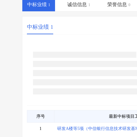
省库业绩查询
>
水利库专查
>
中标业绩
诚信信息
荣誉信息
1
1
0
组合查询-广州
>
业绩专查-广州
>
中标业绩 1
序号
最新中标项目
1
研发A楼等5项（中信银行信息技术研发基地