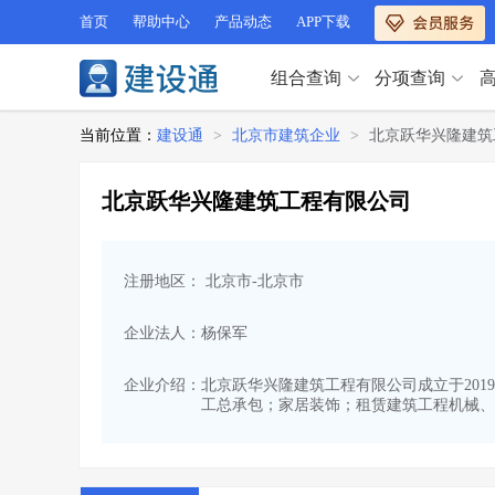
首页
帮助中心
产品动态
APP下载
组合查询
分项查询
分项查询（VIP）
当前位置：
建设通
>
北京市建筑企业
>
北京跃华兴隆建筑
查企业
>
查业绩
>
分项查询（VIP）
查资质
>
查人员
>
北京跃华兴隆建筑工程有限公司
查荣誉
>
查诚信
>
查企业
>
查业绩
>
项目经理
>
信用评价
>
查资质
>
查人员
>
招标信息
>
组合查询
>
注册地区： 北京市-北京市
查荣誉
>
查诚信
>
项目经理
>
信用评价
>
企业法人：杨保军
招标信息
>
组合查询
>
行业 / 地区专查
企业介绍：
北京跃华兴隆建筑工程有限公司成立于2019-
工总承包；家居装饰；租赁建筑工程机械、
四库专查
>
公路库专查
>
行业 / 地区专查
省库业绩查询
>
水利库专查
>
组合查询-广州
>
业绩专查-广州
>
四库专查
>
公路库专查
>