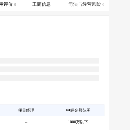
会员服务
>
数据导出服务
>
用评价
工商信息
司法与经营风险
0
0
人脉服务
>
APP下载
>
项目经理
中标金额范围
--
1000万以下