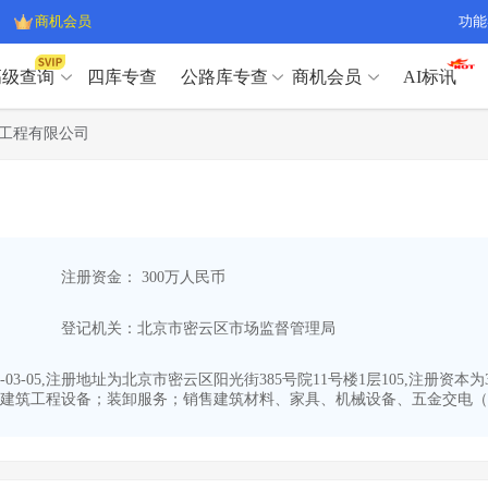
商机会员
功能
高级查询
四库专查
公路库专查
商机会员
AI标讯
高级查询（SVIP）
A
工程有限公司
开标记录
>
项目经理带业绩荣誉证书
>
高级查询（SVIP）
A
项目参数
>
项目经理投标记录
>
下浮率
>
技术负责人/专职安全员C证
>
开标记录
>
项目经理带业绩荣誉证书
>
查业主
>
项目分类筛选
>
项目参数
>
项目经理投标记录
>
宏观经济
>
建企舆情
>
注册资金： 300万人民币
下浮率
>
技术负责人/专职安全员C证
>
政策规划
>
招投标规则
>
查业主
>
项目分类筛选
>
A
登记机关：北京市密云区市场监督管理局
宏观经济
>
建企舆情
>
政策规划
>
招投标规则
>
A
商机会员
03-05,注册地址为北京市密云区阳光街385号院11号楼1层105,注册
建筑工程设备；装卸服务；销售建筑材料、家具、机械设备、五金交电（不
业主专查
>
项目商机
>
商机会员
拟建项目审批
>
专项债项目
>