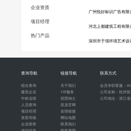
企业资质
广州悦好标识广告有限
项目经理
河北上都建筑工程有限
热门产品
深圳市于强环境艺术设
查询导航
链接导航
联系方式
组合查询
关于我们
会员专职客服：400-
建筑企业
VIP服务
公司名称：杭州筑
中标业绩
招贤纳士
公司地址：浙江省杭
人员查询
筑龙官网
项目经理
友情链接
资质等级
网站地图
企业荣誉
联系我们
诚信信息
版权声明