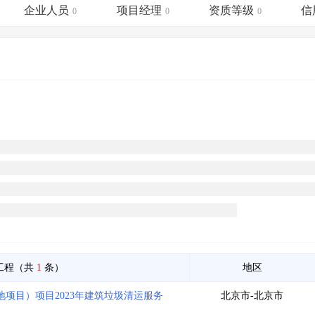
土地交易
>
省市重点项目
>
业主专查
>
项目商机
>
企业人员
项目经理
资质等级
信
0
0
0
拟建项目审批
>
专项债项目
>
土地交易
>
省市重点项目
>
工程（共
1
条）
地区
项目）项目2023年建筑垃圾清运服务
北京市-北京市