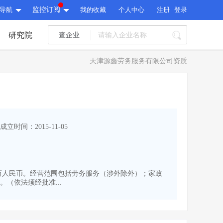
导航
监控订阅
我的收藏
个人中心
注册
登录
研究院
查企业
I标讯
天津源鑫劳务服务有限公司资质
标讯精选
>
智能订阅
>
I标讯
标讯精选
>
智能订阅
>
建设通大数据研究院
成立时间：2015-11-05
研究报告
>
文章
>
建设通大数据研究院
PI接口
>
市场经营AI云平台
>
研究报告
>
文章
>
PI接口
>
市场经营AI云平台
>
600万人民币。经营范围包括劳务服务（涉外除外）；家政
其他服务
（依法须经批准...
会员服务
>
数据导出服务
>
其他服务
人脉服务
>
APP下载
>