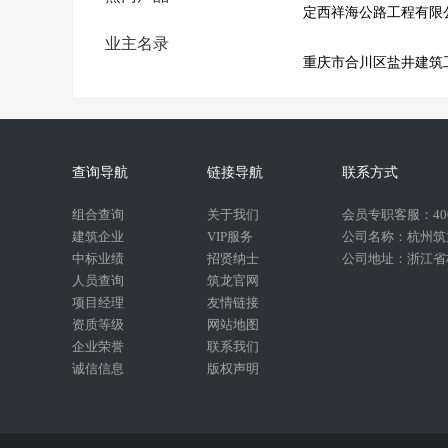
定西祥海公路工程有限
业主名录
重庆市合川区盐井建筑
查询导航
链接导航
联系方式
组合查询
关于我们
会员专职客服：400-
建筑企业
VIP服务
公司名称：杭州筑
中标业绩
招贤纳士
公司地址：浙江省杭
人员查询
筑龙官网
项目经理
友情链接
资质等级
网站地图
企业荣誉
联系我们
诚信信息
版权声明