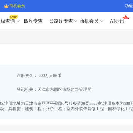
商机会员
功能
高级查询
四库专查
公路库专查
商机会员
AI标讯
高级查询（SVIP）
A
开标记录
>
项目经理带业绩荣誉证书
>
高级查询（SVIP）
A
项目参数
>
项目经理投标记录
>
下浮率
>
技术负责人/专职安全员C证
>
开标记录
>
项目经理带业绩荣誉证书
>
查业主
>
项目分类筛选
>
项目参数
>
项目经理投标记录
>
宏观经济
>
建企舆情
>
注册资金： 600万人民币
下浮率
>
技术负责人/专职安全员C证
>
政策规划
>
招投标规则
>
查业主
>
项目分类筛选
>
A
登记机关：天津市东丽区市场监督管理局
宏观经济
>
建企舆情
>
政策规划
>
招投标规则
>
A
商机会员
1-05,注册地址为天津市东丽区平盈路8号服务滨海委3328室,注册资本为
动工具租赁；建筑工程；路桥工程；室内外装饰装修工程；园林绿化工程。
业主专查
>
项目商机
>
商机会员
拟建项目审批
>
专项债项目
>