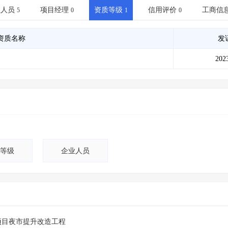
土地交易
>
省市重点项目
>
业主专查
>
项目商机
>
业人员
项目经理
资质等级
信用评价
工商信
5
0
1
0
拟建项目审批
>
专项债项目
>
土地交易
>
省市重点项目
>
资质名称
发
202
等级
企业人员
项目夜市提升改造工程