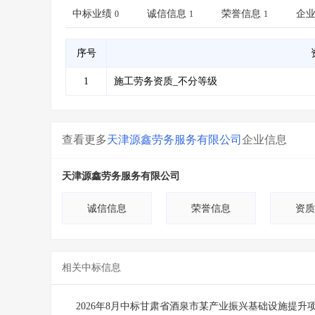
省库业绩查询
>
水利库专查
>
中标业绩
诚信信息
荣誉信息
企
0
1
1
组合查询-广州
>
业绩专查-广州
>
序号
1
施工劳务资质_不分等级
查看更多
天津源鑫劳务服务有限公司
企业信息
天津源鑫劳务服务有限公司
诚信信息
荣誉信息
资质
相关中标信息
2026年8月中标甘肃省酒泉市某产业振兴基础设施提升