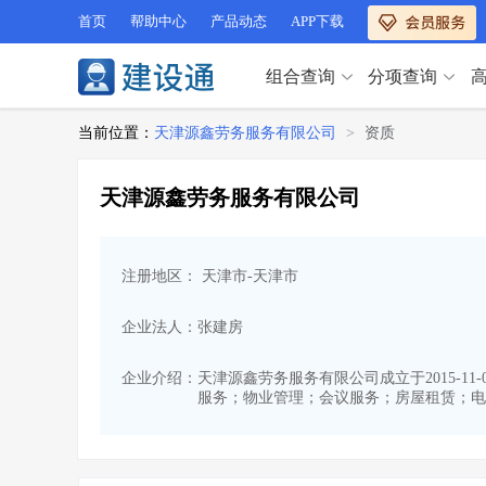
首页
帮助中心
产品动态
APP下载
组合查询
分项查询
分项查询（VIP）
当前位置：
天津源鑫劳务服务有限公司
>
资质
查企业
>
查业绩
>
分项查询（VIP）
查资质
>
查人员
>
天津源鑫劳务服务有限公司
查荣誉
>
查诚信
>
查企业
>
查业绩
>
项目经理
>
信用评价
>
查资质
>
查人员
>
招标信息
>
组合查询
>
注册地区： 天津市-天津市
查荣誉
>
查诚信
>
项目经理
>
信用评价
>
企业法人：张建房
招标信息
>
组合查询
>
行业 / 地区专查
企业介绍：
天津源鑫劳务服务有限公司成立于2015-1
服务；物业管理；会议服务；房屋租赁；电
四库专查
>
公路库专查
>
行业 / 地区专查
省库业绩查询
>
水利库专查
>
组合查询-广州
>
业绩专查-广州
>
四库专查
>
公路库专查
>