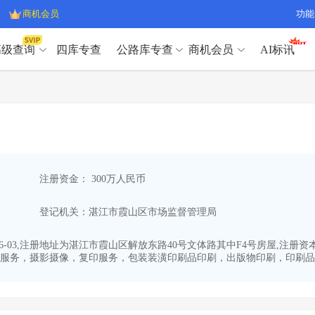
商机会员
功能
高级查询
四库专查
公路库专查
商机会员
AI标讯
高级查询（SVIP）
A
开标记录
>
项目经理带业绩荣誉证书
>
高级查询（SVIP）
A
项目参数
>
项目经理投标记录
>
下浮率
>
技术负责人/专职安全员C证
>
开标记录
>
项目经理带业绩荣誉证书
>
查业主
>
项目分类筛选
>
项目参数
>
项目经理投标记录
>
宏观经济
>
建企舆情
>
注册资金： 300万人民币
下浮率
>
技术负责人/专职安全员C证
>
政策规划
>
招投标规则
>
查业主
>
项目分类筛选
>
A
登记机关：湛江市霞山区市场监督管理局
宏观经济
>
建企舆情
>
政策规划
>
招投标规则
>
A
商机会员
06-03,注册地址为湛江市霞山区解放东路40号文体路其中F4号房屋,注册
服务，摄影摄像，复印服务，包装装潢印刷品印刷，出版物印刷，印刷品装
业主专查
>
项目商机
>
商机会员
拟建项目审批
>
专项债项目
>