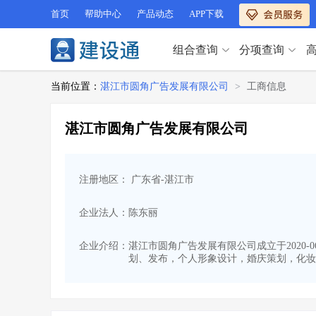
首页
帮助中心
产品动态
APP下载
组合查询
分项查询
分项查询（VIP）
当前位置：
湛江市圆角广告发展有限公司
>
工商信息
查企业
>
查业绩
>
分项查询（VIP）
查资质
>
查人员
>
湛江市圆角广告发展有限公司
查荣誉
>
查诚信
>
查企业
>
查业绩
>
项目经理
>
信用评价
>
查资质
>
查人员
>
招标信息
>
组合查询
>
注册地区： 广东省-湛江市
查荣誉
>
查诚信
>
项目经理
>
信用评价
>
企业法人：陈东丽
招标信息
>
组合查询
>
行业 / 地区专查
企业介绍：
湛江市圆角广告发展有限公司成立于2020-
划、发布，个人形象设计，婚庆策划，化妆
四库专查
>
公路库专查
>
行业 / 地区专查
省库业绩查询
>
水利库专查
>
组合查询-广州
>
业绩专查-广州
>
四库专查
>
公路库专查
>