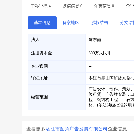
省库业绩查询
>
水利库专查
>
中标业绩
诚信信息
荣誉信息
企
4
0
0
组合查询-广州
>
业绩专查-广州
>
基本信息
备案地区
股权结构
分支结
法人
陈东丽
注册资本金
300万人民币
企业官网
--
详细地址
湛江市霞山区解放东路4
广告设计、制作、策划
位租赁，广告牌安装，L
经营范围
程，钢结构工程，土石
材。(依法须经批准的项
查看更多
湛江市圆角广告发展有限公司
企业信息