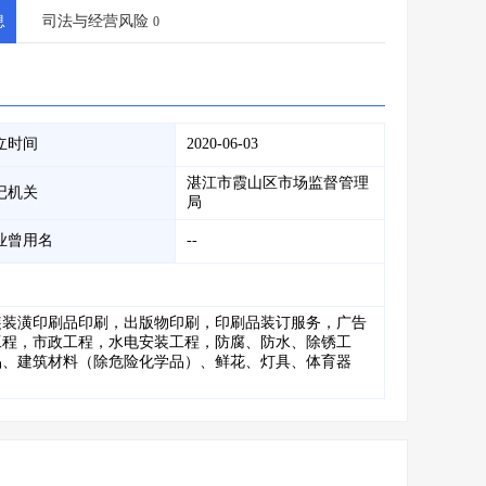
会员服务
>
数据导出服务
>
息
司法与经营风险
0
人脉服务
>
APP下载
>
立时间
2020-06-03
湛江市霞山区市场监督管理
记机关
局
业曾用名
--
装装潢印刷品印刷，出版物印刷，印刷品装订服务，广告
工程，市政工程，水电安装工程，防腐、防水、除锈工
品、建筑材料（除危险化学品）、鲜花、灯具、体育器