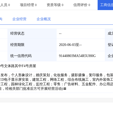
土地交易
>
省市重点项目
>
业主专查
>
项目商机
>
业人员
项目经理
资质等级
信用评价
工商信
0
0
0
0
拟建项目审批
>
专项债项目
>
土地交易
>
省市重点项目
>
构
企业经营
企业概况
经营状态
--
成
经营期限
2020-06-03至--
登
统一信用代码
91440803MA54R5UH0G
企
0号文体路其中F4号房屋
、发布，个人形象设计，婚庆策划，化妆服务，摄影摄像，复印服务，包
ED电子显示屏安装，建筑工程，网络工程，综合布线施工，室内外装饰
方工程，园林绿化工程，监控工程；零售：广告材料、五金配件、办公用
目，经相关部门批准后方可开展经营活动)〓