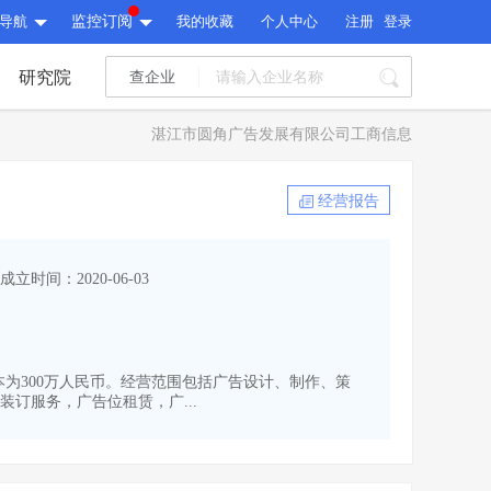
导航
监控订阅
我的收藏
个人中心
注册
登录
研究院
查企业
I标讯
湛江市圆角广告发展有限公司工商信息
标讯精选
>
智能订阅
>
I标讯
经营报告
标讯精选
>
智能订阅
>
建设通大数据研究院
成立时间：2020-06-03
研究报告
>
文章
>
建设通大数据研究院
PI接口
>
市场经营AI云平台
>
研究报告
>
文章
>
PI接口
>
市场经营AI云平台
>
资本为300万人民币。经营范围包括广告设计、制作、策
其他服务
订服务，广告位租赁，广...
会员服务
>
数据导出服务
>
其他服务
人脉服务
>
APP下载
>