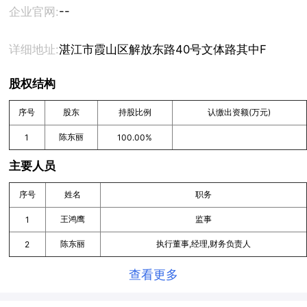
--
企业官网:
详细地址:
湛江市霞山区解放东路40号文体路其中F4号房
股权结构
序号
股东
持股比例
认缴出资额(万元)
陈东丽
1
100.00%
主要人员
序号
姓名
职务
王鸿鹰
监事
1
陈东丽
执行董事,经理,财务负责人
2
查看更多