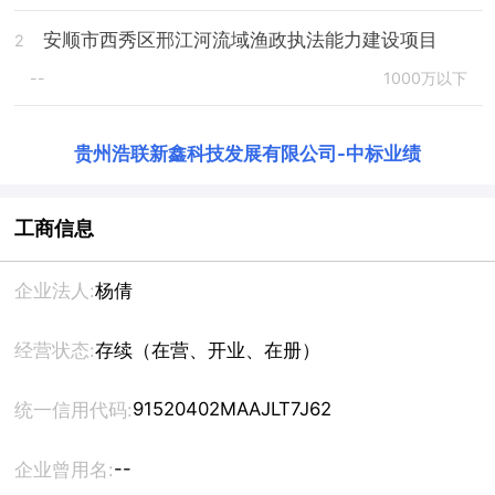
安顺市西秀区邢江河流域渔政执法能力建设项目
2
--
1000万以下
贵州浩联新鑫科技发展有限公司
-
中标业绩
工商信息
企业法人:
杨倩
经营状态:
存续（在营、开业、在册）
91520402MAAJLT7J62
统一信用代码:
--
企业曾用名: