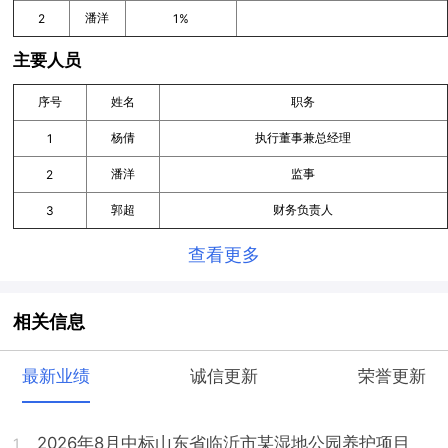
潘洋
2
1%
主要人员
序号
姓名
职务
杨倩
执行董事兼总经理
1
潘洋
监事
2
郭超
财务负责人
3
查看更多
相关信息
最新业绩
诚信更新
荣誉更新
2026年8月中标山东省临沂市某湿地公园养护项目
1