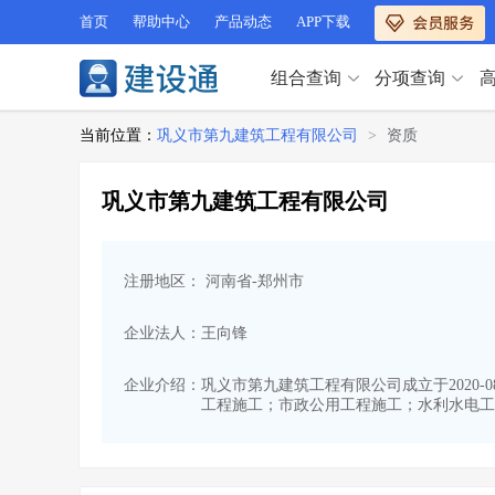
首页
帮助中心
产品动态
APP下载
组合查询
分项查询
分项查询（VIP）
当前位置：
巩义市第九建筑工程有限公司
>
资质
查企业
>
查业绩
>
分项查询（VIP）
查资质
>
查人员
>
巩义市第九建筑工程有限公司
查荣誉
>
查诚信
>
查企业
>
查业绩
>
项目经理
>
信用评价
>
查资质
>
查人员
>
招标信息
>
组合查询
>
注册地区： 河南省-郑州市
查荣誉
>
查诚信
>
项目经理
>
信用评价
>
企业法人：王向锋
招标信息
>
组合查询
>
行业 / 地区专查
企业介绍：
巩义市第九建筑工程有限公司成立于2020-
工程施工；市政公用工程施工；水利水电工
四库专查
>
公路库专查
>
行业 / 地区专查
省库业绩查询
>
水利库专查
>
组合查询-广州
>
业绩专查-广州
>
四库专查
>
公路库专查
>