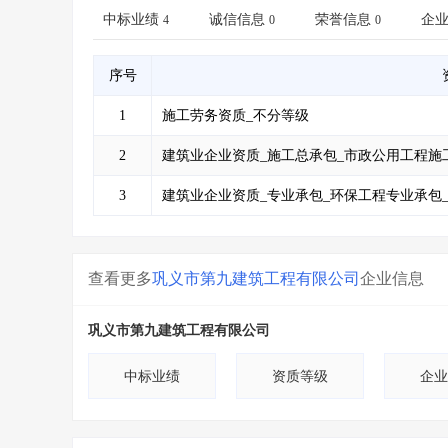
省库业绩查询
>
水利库专查
>
中标业绩
诚信信息
荣誉信息
企
4
0
0
组合查询-广州
>
业绩专查-广州
>
序号
1
施工劳务资质_不分等级
2
建筑业企业资质_施工总承包_市政公用工程施
3
建筑业企业资质_专业承包_环保工程专业承包
查看更多
巩义市第九建筑工程有限公司
企业信息
巩义市第九建筑工程有限公司
中标业绩
资质等级
企业