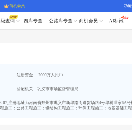
商机会员
功能
高级查询
四库专查
公路库专查
商机会员
AI标讯
高级查询（SVIP）
A
开标记录
>
项目经理带业绩荣誉证书
>
高级查询（SVIP）
A
项目参数
>
项目经理投标记录
>
下浮率
>
技术负责人/专职安全员C证
>
开标记录
>
项目经理带业绩荣誉证书
>
查业主
>
项目分类筛选
>
项目参数
>
项目经理投标记录
>
宏观经济
>
建企舆情
>
注册资金： 2000万人民币
下浮率
>
技术负责人/专职安全员C证
>
政策规划
>
招投标规则
>
查业主
>
项目分类筛选
>
A
登记机关：巩义市市场监督管理局
宏观经济
>
建企舆情
>
政策规划
>
招投标规则
>
A
商机会员
08-07,注册地址为河南省郑州市巩义市新华路街道货场路4号华树世家6A
程施工；公路工程施工；钢结构工程施工；环保工程施工；地基基础工程施
业主专查
>
项目商机
>
商机会员
拟建项目审批
>
专项债项目
>