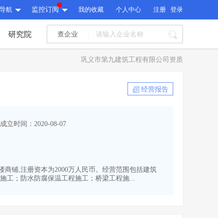
导航
监控订阅
我的收藏
个人中心
注册
登录
研究院
查企业
I标讯
巩义市第九建筑工程有限公司资质
标讯精选
>
智能订阅
>
I标讯
经营报告
标讯精选
>
智能订阅
>
建设通大数据研究院
成立时间：2020-08-07
研究报告
>
文章
>
建设通大数据研究院
PI接口
>
市场经营AI云平台
>
研究报告
>
文章
>
PI接口
>
市场经营AI云平台
>
号楼商铺,注册资本为2000万人民币。经营范围包括建筑
其他服务
工；防水防腐保温工程施工；桥梁工程施...
会员服务
>
数据导出服务
>
其他服务
人脉服务
>
APP下载
>