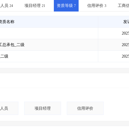
土地交易
>
省市重点项目
>
业主专查
>
项目商机
>
业人员
项目经理
资质等级
信用评价
工商
24
21
7
3
拟建项目审批
>
专项债项目
>
土地交易
>
省市重点项目
>
资质名称
发
202
工总承包_二级
202
_二级
202
人员
项目经理
信用评价