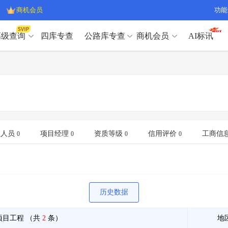
商机会员
功能
高级查询
四库专查
公路库专查
商机会员
AI标讯
高级查询（SVIP）
A
开标记录
>
项目经理带业绩荣誉证书
>
高级查询（SVIP）
A
项目参数
>
项目经理投标记录
>
下浮率
>
技术负责人/专职安全员C证
>
开标记录
>
项目经理带业绩荣誉证书
>
查业主
>
项目分类筛选
>
项目参数
>
项目经理投标记录
>
宏观经济
>
建企舆情
>
下浮率
>
技术负责人/专职安全员C证
>
业人员
项目经理
资质等级
信用评价
工商信
0
0
0
0
政策规划
>
招投标规则
>
查业主
>
项目分类筛选
>
A
宏观经济
>
建企舆情
>
政策规划
>
招投标规则
>
A
商机会员
历史数据
业主专查
>
项目商机
>
商机会员
拟建项目审批
>
专项债项目
>
项目工程
（共
2
条）
地