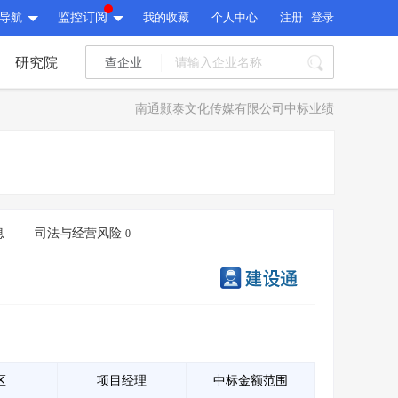
导航
监控订阅
我的收藏
个人中心
注册
登录
研究院
查企业
I标讯
南通颢泰文化传媒有限公司中标业绩
标讯精选
>
智能订阅
>
I标讯
标讯精选
>
智能订阅
>
建设通大数据研究院
研究报告
>
文章
>
息
司法与经营风险
0
建设通大数据研究院
PI接口
>
市场经营AI云平台
>
研究报告
>
文章
>
PI接口
>
市场经营AI云平台
>
其他服务
会员服务
>
数据导出服务
>
其他服务
人脉服务
>
APP下载
>
区
项目经理
中标金额范围