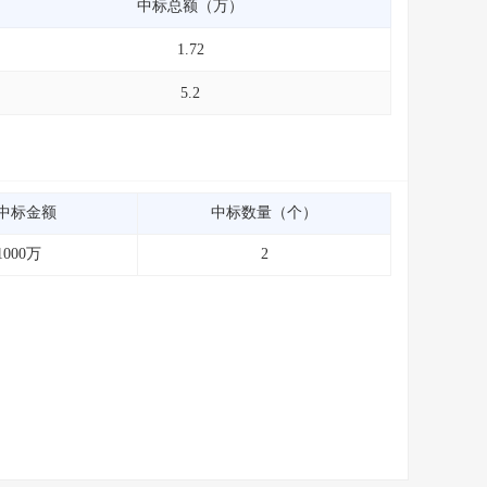
中标总额（万）
1.72
5.2
中标金额
中标数量（个）
1000万
2