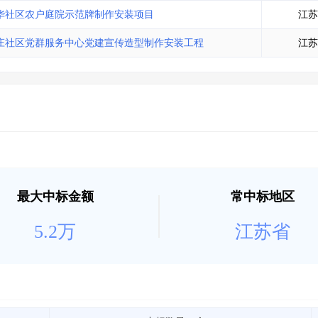
土地交易
>
省市重点项目
>
业主专查
>
项目商机
>
华社区农户庭院示范牌制作安装项目
江苏
拟建项目审批
>
专项债项目
>
庄社区党群服务中心党建宣传造型制作安装工程
江苏
土地交易
>
省市重点项目
>
最大中标金额
常中标地区
5.2万
江苏省