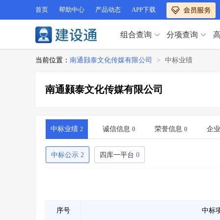
首页
帮助中心
产品动态
APP下载
组合查询
分项查询
分项查询（VIP）
当前位置：
南通颢泰文化传媒有限公司
>
中标业绩
查企业
>
查业绩
>
分项查询（VIP）
查资质
>
查人员
>
南通颢泰文化传媒有限公司
查荣誉
>
查诚信
>
查企业
>
查业绩
>
项目经理
>
信用评价
>
查资质
>
查人员
>
招标信息
>
组合查询
>
查荣誉
>
查诚信
>
中标业绩
诚信信息
荣誉信息
企
2
0
0
项目经理
>
信用评价
>
招标信息
>
组合查询
>
中标公示
2
四库一平台
0
行业 / 地区专查
四库专查
>
公路库专查
>
行业 / 地区专查
省库业绩查询
>
水利库专查
>
组合查询-广州
>
业绩专查-广州
>
四库专查
>
公路库专查
>
序号
中标