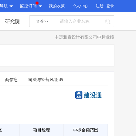
导航
监控订阅
我的收藏
个人中心
注册
登录
研究院
查企业
I标讯
中远雅泰设计有限公司中标业绩
标讯精选
>
智能订阅
>
I标讯
标讯精选
>
智能订阅
>
建设通大数据研究院
研究报告
>
文章
>
工商信息
司法与经营风险
49
建设通大数据研究院
PI接口
>
市场经营AI云平台
>
研究报告
>
文章
>
PI接口
>
市场经营AI云平台
>
其他服务
会员服务
>
数据导出服务
>
其他服务
人脉服务
>
APP下载
>
区
项目经理
中标金额范围