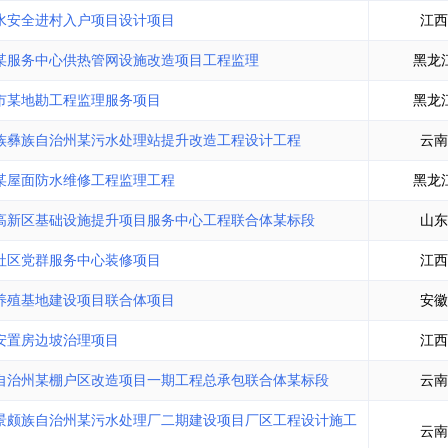
土地交易
>
省市重点项目
>
业主专查
>
项目商机
>
水安全进村入户项目设计项目
江西
拟建项目审批
>
专项债项目
>
某服务中心供热管网设施改造项目工程监理
黑龙
土地交易
>
省市重点项目
>
市某地勘工程监理服务项目
黑龙
族彝族自治州某污水处理站提升改造工程设计工程
云南
某屋面防水维修工程监理工程
黑龙
高新区基础设施提升项目服务中心工程联合体某标段
山东
社区党群服务中心装修项目
江西
养殖基地建设项目联合体项目
安徽
安置房边坡治理项目
江西
自治州某棚户区改造项目一期工程总承包联合体某标段
云南
景颇族自治州某污水处理厂二期建设项目厂区工程设计施工
云南