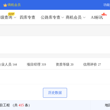
商机会员
功能
高级查询
四库专查
公路库专查
商机会员
AI标讯
高级查询（SVIP）
A
开标记录
>
项目经理带业绩荣誉证书
>
高级查询（SVIP）
A
项目参数
>
项目经理投标记录
>
下浮率
>
技术负责人/专职安全员C证
>
开标记录
>
项目经理带业绩荣誉证书
>
查业主
>
项目分类筛选
>
项目参数
>
项目经理投标记录
>
宏观经济
>
建企舆情
>
下浮率
>
技术负责人/专职安全员C证
>
企业人员
项目经理
资质等级
信用评价
144
319
20
27
政策规划
>
招投标规则
>
查业主
>
项目分类筛选
>
A
宏观经济
>
建企舆情
>
政策规划
>
招投标规则
>
A
商机会员
历史数据
业主专查
>
项目商机
>
商机会员
拟建项目审批
>
专项债项目
>
目工程
（共
415
条）
地