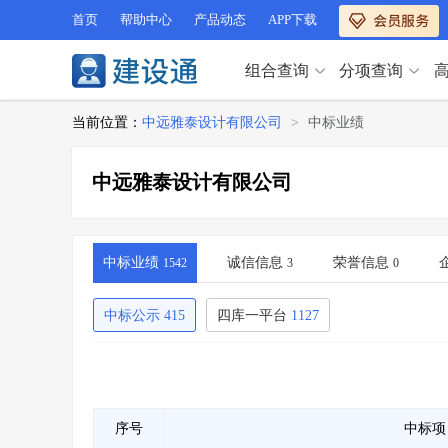
首页
帮助中心
产品动态
APP下载
组合查询
分项查询
分项查询（VIP）
当前位置：
中远雅泰设计有限公司
>
中标业绩
查企业
>
查业绩
>
分项查询（VIP）
查资质
>
查人员
>
中远雅泰设计有限公司
查荣誉
>
查诚信
>
查企业
>
查业绩
>
项目经理
>
信用评价
>
查资质
>
查人员
>
招标信息
>
组合查询
>
查荣誉
>
查诚信
>
中标业绩
诚信信息
荣誉信息
1542
3
0
项目经理
>
信用评价
>
招标信息
>
组合查询
>
中标公示
415
四库一平台
1127
行业 / 地区专查
四库专查
>
公路库专查
>
行业 / 地区专查
省库业绩查询
>
水利库专查
>
组合查询-广州
>
业绩专查-广州
>
四库专查
>
公路库专查
>
序号
中标项