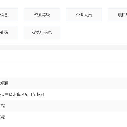
17
16
信息
资质等级
企业人员
项目
12
处罚
被执行信息
11
10
9
5
造项目
中心大中型水库区项目某标段
工程
工程