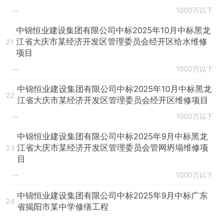
1000万以下
--
中锦恒业建设集团有限公司中标2025年10月中标黑龙
江省大庆市某经济开发区管理委员会经开区给水维修
21
项目
1000万以下
--
中锦恒业建设集团有限公司中标2025年10月中标黑龙
22
江省大庆市某经济开发区管理委员会经开区维修项目
1000万以下
--
中锦恒业建设集团有限公司中标2025年9月中标黑龙
江省大庆市某经济开发区管理委员会管网坍塌维修项
23
目
1000万以下
--
中锦恒业建设集团有限公司中标2025年9月中标广东
24
省揭阳市某中学修缮工程