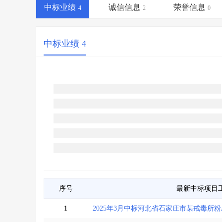
省库业绩查询
>
水利库专查
>
中标业绩
诚信信息
荣誉信息
4
2
0
组合查询-广州
>
业绩专查-广州
>
中标业绩 4
序号
最新中标项目
1
2025年3月中标河北省石家庄市某戒毒所