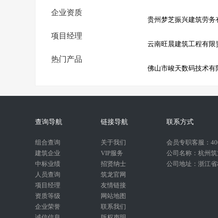
企业资质
贵州梦芝振兴建筑劳务
项目经理
云南旺晨建筑工程有限
热门产品
佛山市峻天数码技术有
查询导航
链接导航
联系方式
组合查询
关于我们
会员专职客服：400-
建筑企业
VIP服务
公司名称：杭州筑
中标业绩
招贤纳士
公司地址：浙江省杭
人员查询
筑龙官网
项目经理
友情链接
资质等级
网站地图
企业荣誉
联系我们
诚信信息
版权声明