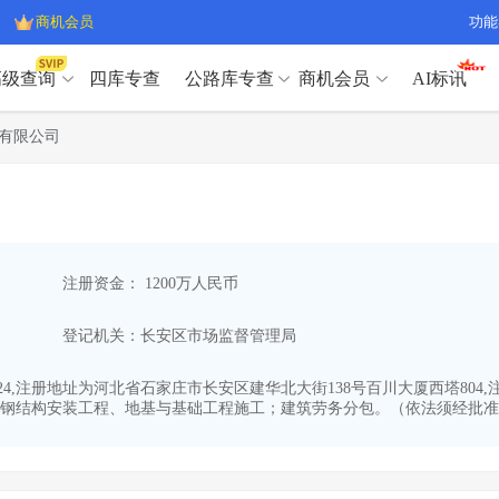
商机会员
功能
高级查询
四库专查
公路库专查
商机会员
AI标讯
高级查询（SVIP）
A
有限公司
开标记录
>
项目经理带业绩荣誉证书
>
高级查询（SVIP）
A
项目参数
>
项目经理投标记录
>
下浮率
>
技术负责人/专职安全员C证
>
开标记录
>
项目经理带业绩荣誉证书
>
查业主
>
项目分类筛选
>
项目参数
>
项目经理投标记录
>
宏观经济
>
建企舆情
>
注册资金： 1200万人民币
下浮率
>
技术负责人/专职安全员C证
>
政策规划
>
招投标规则
>
查业主
>
项目分类筛选
>
A
登记机关：长安区市场监督管理局
宏观经济
>
建企舆情
>
政策规划
>
招投标规则
>
A
商机会员
-24,注册地址为河北省石家庄市长安区建华北大街138号百川大厦西塔804
钢结构安装工程、地基与基础工程施工；建筑劳务分包。（依法须经批准的
业主专查
>
项目商机
>
商机会员
拟建项目审批
>
专项债项目
>