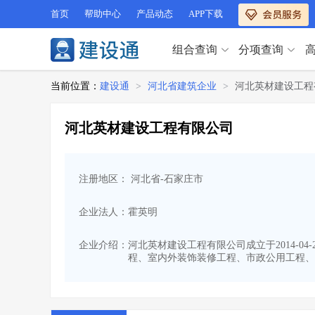
首页
帮助中心
产品动态
APP下载
组合查询
分项查询
分项查询（VIP）
当前位置：
建设通
>
河北省建筑企业
>
河北英材建设工程
查企业
>
查业绩
>
分项查询（VIP）
查资质
>
查人员
>
河北英材建设工程有限公司
查荣誉
>
查诚信
>
查企业
>
查业绩
>
项目经理
>
信用评价
>
查资质
>
查人员
>
招标信息
>
组合查询
>
注册地区： 河北省-石家庄市
查荣誉
>
查诚信
>
项目经理
>
信用评价
>
企业法人：霍英明
招标信息
>
组合查询
>
行业 / 地区专查
企业介绍：
河北英材建设工程有限公司成立于2014-04
程、室内外装饰装修工程、市政公用工程、
四库专查
>
公路库专查
>
行业 / 地区专查
省库业绩查询
>
水利库专查
>
组合查询-广州
>
业绩专查-广州
>
四库专查
>
公路库专查
>