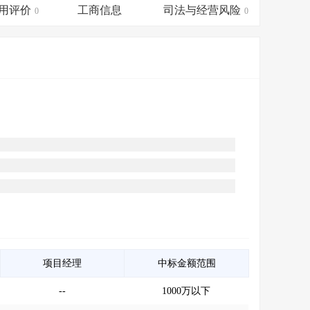
会员服务
>
数据导出服务
>
用评价
工商信息
司法与经营风险
0
0
人脉服务
>
APP下载
>
项目经理
中标金额范围
--
1000万以下