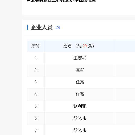
河北英材建设工程有限公司-诚信信息
企业人员
29
序号
姓名
（共
29
条）
1
王宏彬
2
葛军
3
任亮
4
任亮
5
赵利亚
6
胡光伟
7
胡光伟