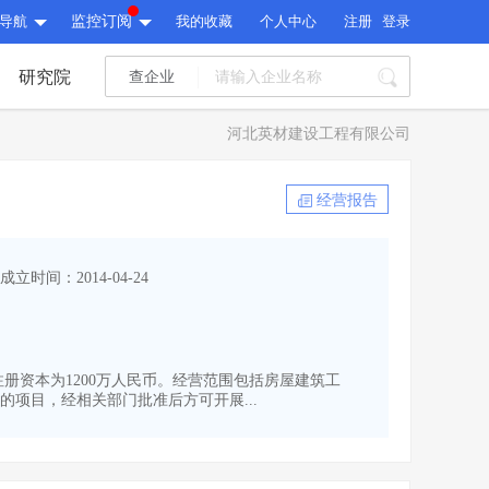
导航
监控订阅
我的收藏
个人中心
注册
登录
研究院
查企业
I标讯
河北英材建设工程有限公司
标讯精选
>
智能订阅
>
I标讯
经营报告
标讯精选
>
智能订阅
>
建设通大数据研究院
成立时间：2014-04-24
研究报告
>
文章
>
建设通大数据研究院
PI接口
>
市场经营AI云平台
>
研究报告
>
文章
>
PI接口
>
市场经营AI云平台
>
,注册资本为1200万人民币。经营范围包括房屋建筑工
其他服务
项目，经相关部门批准后方可开展...
会员服务
>
数据导出服务
>
其他服务
人脉服务
>
APP下载
>