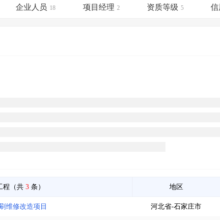
土地交易
>
省市重点项目
>
业主专查
>
项目商机
>
企业人员
项目经理
资质等级
信
18
2
5
拟建项目审批
>
专项债项目
>
土地交易
>
省市重点项目
>
工程（共
3
条）
地区
粉刷维修改造项目
河北省-石家庄市