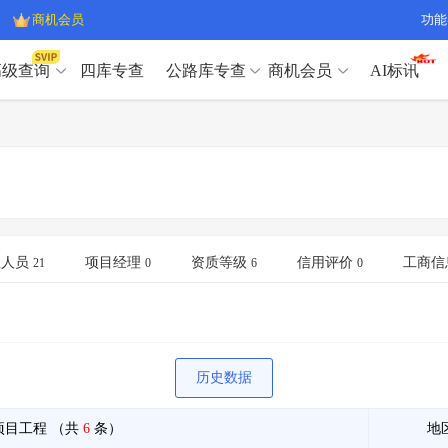
商机会员
功能
高级查询
四库专查
公路库专查
商机会员
AI标讯
高级查询（SVIP）
A
开标记录
>
项目经理带业绩荣誉证书
>
高级查询（SVIP）
A
项目参数
>
项目经理投标记录
>
下浮率
>
技术负责人/专职安全员C证
>
开标记录
>
项目经理带业绩荣誉证书
>
查业主
>
项目分类筛选
>
项目参数
>
项目经理投标记录
>
宏观经济
>
建企舆情
>
下浮率
>
技术负责人/专职安全员C证
>
业人员
项目经理
资质等级
信用评价
工商信
21
0
6
0
政策规划
>
招投标规则
>
查业主
>
项目分类筛选
>
A
宏观经济
>
建企舆情
>
政策规划
>
招投标规则
>
A
商机会员
历史数据
业主专查
>
项目商机
>
商机会员
拟建项目审批
>
专项债项目
>
项目工程
（共
6
条）
地