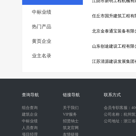
江阴市新明工程机械有
中标业绩
任丘市国升建筑工程有
热门产品
北京金泰通宝装备有限
黄页企业
山东创途建设工程有限
业主名录
江苏清源建设发展集团
查询导航
链接导航
联系方式
组合查询
关于我们
会员专职客服：400-
建筑企业
VIP服务
公司名称：杭州筑
中标业绩
招贤纳士
公司地址：浙江省杭
人员查询
筑龙官网
项目经理
友情链接