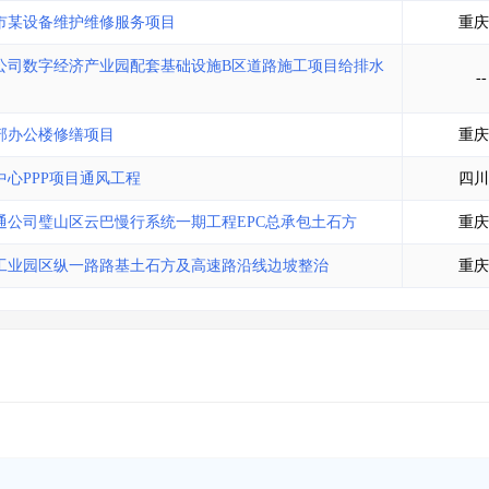
土地交易
>
省市重点项目
>
业主专查
>
项目商机
>
市某设备维护维修服务项目
重庆
拟建项目审批
>
专项债项目
>
公司数字经济产业园配套基础设施B区道路施工项目给排水
土地交易
>
省市重点项目
>
--
部办公楼修缮项目
重庆
心PPP项目通风工程
四川
公司璧山区云巴慢行系统一期工程EPC总承包土石方
重庆
工业园区纵一路路基土石方及高速路沿线边坡整治
重庆