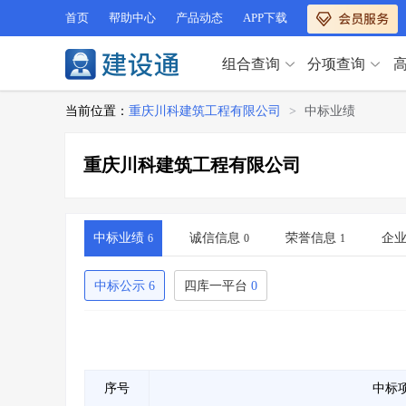
首页
帮助中心
产品动态
APP下载
组合查询
分项查询
分项查询（VIP）
当前位置：
重庆川科建筑工程有限公司
>
中标业绩
查企业
>
查业绩
>
分项查询（VIP）
查资质
>
查人员
>
重庆川科建筑工程有限公司
查荣誉
>
查诚信
>
查企业
>
查业绩
>
项目经理
>
信用评价
>
查资质
>
查人员
>
招标信息
>
组合查询
>
查荣誉
>
查诚信
>
中标业绩
诚信信息
荣誉信息
企
6
0
1
项目经理
>
信用评价
>
招标信息
>
组合查询
>
中标公示
6
四库一平台
0
行业 / 地区专查
四库专查
>
公路库专查
>
行业 / 地区专查
省库业绩查询
>
水利库专查
>
组合查询-广州
>
业绩专查-广州
>
四库专查
>
公路库专查
>
序号
中标