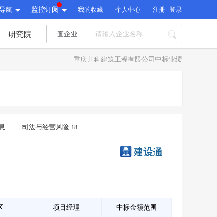
导航
监控订阅
我的收藏
个人中心
注册
登录
研究院
查企业
I标讯
重庆川科建筑工程有限公司中标业绩
标讯精选
>
智能订阅
>
I标讯
标讯精选
>
智能订阅
>
建设通大数据研究院
研究报告
>
文章
>
息
司法与经营风险
18
建设通大数据研究院
PI接口
>
市场经营AI云平台
>
研究报告
>
文章
>
PI接口
>
市场经营AI云平台
>
其他服务
会员服务
>
数据导出服务
>
其他服务
人脉服务
>
APP下载
>
区
项目经理
中标金额范围