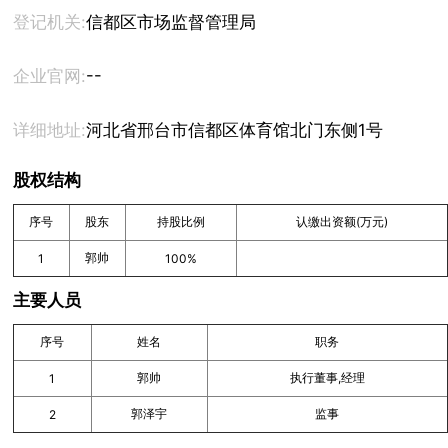
登记机关:
信都区市场监督管理局
--
企业官网:
详细地址:
河北省邢台市信都区体育馆北门东侧1号
股权结构
序号
股东
持股比例
认缴出资额(万元)
郭帅
1
100%
主要人员
序号
姓名
职务
郭帅
执行董事,经理
1
郭泽宇
监事
2