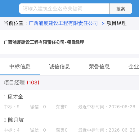
当前位置：
广西浦厦建设工程有限责任公司
>
项目经理
广西浦厦建设工程有限责任公司-项目经理
中标信息
诚信信息
荣誉信息
企业
项目经理
(103)
庞才全
1
中标：9
诚信：0
荣誉0
最近中标时间：2026-06-26
陈月坡
2
中标：4
诚信：0
荣誉0
最近中标时间：2026-06-26