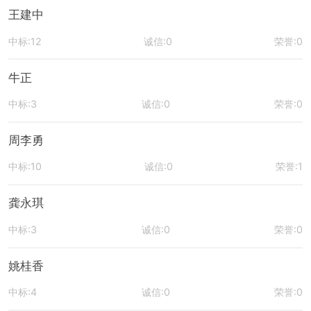
王建中
中标:12
诚信:0
荣誉:0
牛正
中标:3
诚信:0
荣誉:0
周李勇
中标:10
诚信:0
荣誉:1
龚永琪
中标:3
诚信:0
荣誉:0
姚桂香
中标:4
诚信:0
荣誉:0