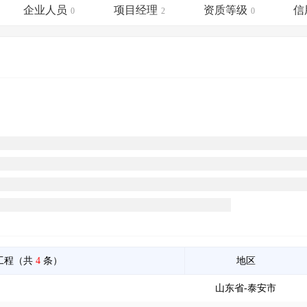
土地交易
>
省市重点项目
>
业主专查
>
项目商机
>
企业人员
项目经理
资质等级
信
0
2
0
拟建项目审批
>
专项债项目
>
土地交易
>
省市重点项目
>
工程（共
4
条）
地区
山东省-泰安市