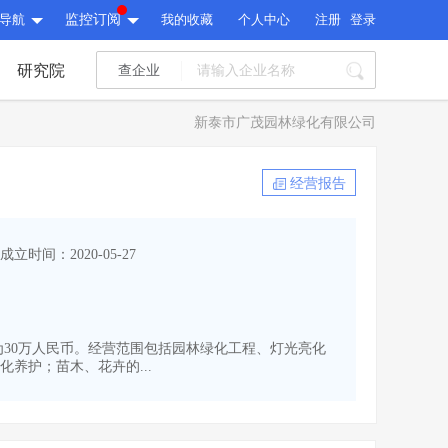
导航
监控订阅
我的收藏
个人中心
注册
登录
研究院
查企业
I标讯
新泰市广茂园林绿化有限公司
标讯精选
>
智能订阅
>
I标讯
经营报告
标讯精选
>
智能订阅
>
建设通大数据研究院
成立时间：2020-05-27
研究报告
>
文章
>
建设通大数据研究院
PI接口
>
市场经营AI云平台
>
研究报告
>
文章
>
PI接口
>
市场经营AI云平台
>
本为30万人民币。经营范围包括园林绿化工程、灯光亮化
其他服务
养护；苗木、花卉的...
会员服务
>
数据导出服务
>
其他服务
人脉服务
>
APP下载
>