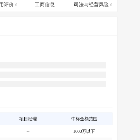
会员服务
>
数据导出服务
>
用评价
工商信息
司法与经营风险
0
0
人脉服务
>
APP下载
>
项目经理
中标金额范围
--
1000万以下