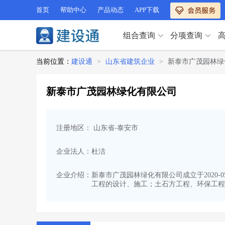
首页
帮助中心
产品动态
APP下载
组合查询
分项查询
分项查询（VIP）
当前位置：
建设通
>
山东省建筑企业
>
新泰市广茂园林绿
查企业
>
查业绩
>
分项查询（VIP）
查资质
>
查人员
>
新泰市广茂园林绿化有限公司
查荣誉
>
查诚信
>
查企业
>
查业绩
>
项目经理
>
信用评价
>
查资质
>
查人员
>
招标信息
>
组合查询
>
注册地区： 山东省-泰安市
查荣誉
>
查诚信
>
项目经理
>
信用评价
>
企业法人：杜洁
招标信息
>
组合查询
>
行业 / 地区专查
企业介绍：
新泰市广茂园林绿化有限公司成立于2020
工程的设计、施工；土石方工程、环保工程
四库专查
>
公路库专查
>
行业 / 地区专查
省库业绩查询
>
水利库专查
>
组合查询-广州
>
业绩专查-广州
>
四库专查
>
公路库专查
>