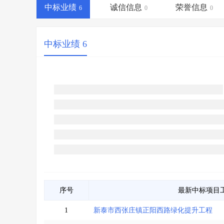
省库业绩查询
>
水利库专查
>
中标业绩
诚信信息
荣誉信息
6
0
0
组合查询-广州
>
业绩专查-广州
>
中标业绩 6
序号
最新中标项目
1
新泰市西张庄镇正阳西路绿化提升工程