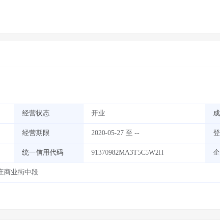
经营状态
开业
成
经营期限
2020-05-27 至 --
登
统一信用代码
91370982MA3T5C5W2H
企
庄商业街中段