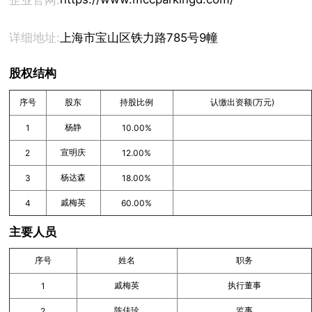
企业官网:
详细地址:
上海市宝山区铁力路785号9幢
股权结构
序号
股东
持股比例
认缴出资额(万元)
杨静
1
10.00%
宣明庆
2
12.00%
杨达森
3
18.00%
戚梅英
4
60.00%
主要人员
序号
姓名
职务
戚梅英
执行董事
1
陈佳珍
监事
2