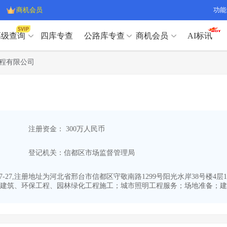
商机会员
功能
高级查询
四库专查
公路库专查
商机会员
AI标讯
高级查询（SVIP）
A
程有限公司
开标记录
>
项目经理带业绩荣誉证书
>
高级查询（SVIP）
A
项目参数
>
项目经理投标记录
>
下浮率
>
技术负责人/专职安全员C证
>
开标记录
>
项目经理带业绩荣誉证书
>
查业主
>
项目分类筛选
>
项目参数
>
项目经理投标记录
>
宏观经济
>
建企舆情
>
注册资金： 300万人民币
下浮率
>
技术负责人/专职安全员C证
>
政策规划
>
招投标规则
>
查业主
>
项目分类筛选
>
A
登记机关：信都区市场监督管理局
宏观经济
>
建企舆情
>
政策规划
>
招投标规则
>
A
商机会员
7-27,注册地址为河北省邢台市信都区守敬南路1299号阳光水岸38号楼4层
建筑、环保工程、园林绿化工程施工；城市照明工程服务；场地准备；建筑
业主专查
>
项目商机
>
商机会员
拟建项目审批
>
专项债项目
>