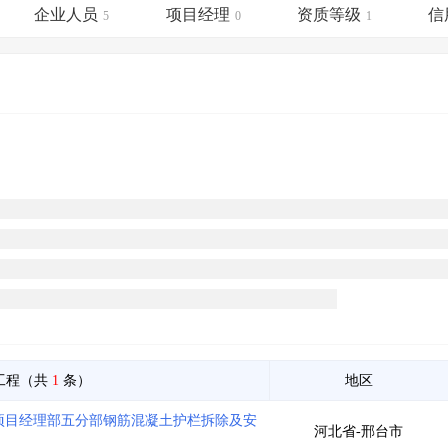
土地交易
>
省市重点项目
>
业主专查
>
项目商机
>
企业人员
项目经理
资质等级
信
5
0
1
拟建项目审批
>
专项债项目
>
土地交易
>
省市重点项目
>
工程（共
1
条）
地区
程项目经理部五分部钢筋混凝土护栏拆除及安
河北省-邢台市