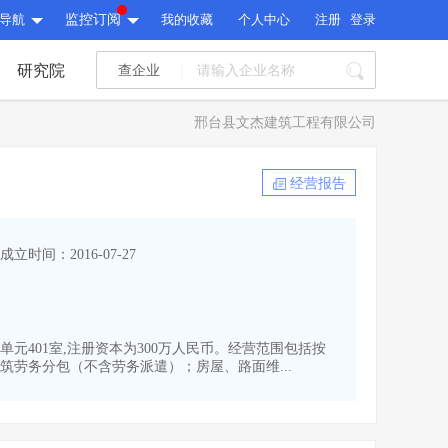
导航
监控订阅
我的收藏
个人中心
注册
登录
研究院
查企业
I标讯
邢台县文杰建筑工程有限公司
标讯精选
>
智能订阅
>
I标讯
经营报告
标讯精选
>
智能订阅
>
建设通大数据研究院
成立时间：2016-07-27
研究报告
>
文章
>
建设通大数据研究院
PI接口
>
市场经营AI云平台
>
研究报告
>
文章
>
PI接口
>
市场经营AI云平台
>
1单元401室,注册资本为300万人民币。经营范围包括按
其他服务
劳务分包（不含劳务派遣）；房屋、路面维...
会员服务
>
数据导出服务
>
其他服务
人脉服务
>
APP下载
>