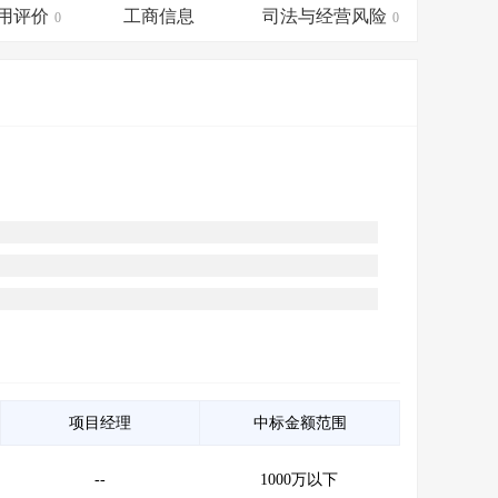
会员服务
>
数据导出服务
>
用评价
工商信息
司法与经营风险
0
0
人脉服务
>
APP下载
>
项目经理
中标金额范围
--
1000万以下