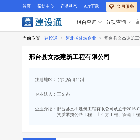
首页
帮助中心
产品动态
APP下载
组合查询
分项查询
分项查询（VIP）
当前位置：
建设通
>
河北省建筑企业
>
邢台县文杰建筑工
查企业
>
查业绩
>
分项查询（VIP）
查资质
>
查人员
>
邢台县文杰建筑工程有限公司
查荣誉
>
查诚信
>
查企业
>
查业绩
>
项目经理
>
信用评价
>
查资质
>
查人员
>
招标信息
>
组合查询
>
注册地区： 河北省-邢台市
查荣誉
>
查诚信
>
项目经理
>
信用评价
>
企业法人：王文杰
招标信息
>
组合查询
>
行业 / 地区专查
企业介绍：
邢台县文杰建筑工程有限公司成立于2016-0
资质承揽公路工程、土石方工程、管道工程
四库专查
>
公路库专查
>
行业 / 地区专查
省库业绩查询
>
水利库专查
>
组合查询-广州
>
业绩专查-广州
>
四库专查
>
公路库专查
>