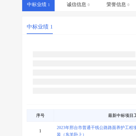
省库业绩查询
>
水利库专查
>
中标业绩
诚信信息
荣誉信息
1
0
0
组合查询-广州
>
业绩专查-广州
>
中标业绩 1
序号
最新中标项目
2023年邢台市普通干线公路路面养护工
1
装（东羊卧上）