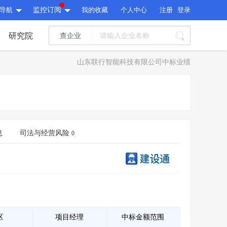
导航
监控订阅
我的收藏
个人中心
注册
登录
研究院
查企业
I标讯
山东联行智能科技有限公司中标业绩
标讯精选
>
智能订阅
>
I标讯
标讯精选
>
智能订阅
>
建设通大数据研究院
研究报告
>
文章
>
息
司法与经营风险
0
建设通大数据研究院
PI接口
>
市场经营AI云平台
>
研究报告
>
文章
>
PI接口
>
市场经营AI云平台
>
其他服务
会员服务
>
数据导出服务
>
其他服务
人脉服务
>
APP下载
>
区
项目经理
中标金额范围