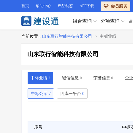
首页
帮助中心
产品动态
APP下载
组合查询
分项查询
分项查询（VIP）
当前位置：
山东联行智能科技有限公司
>
中标业绩
查企业
>
查业绩
>
分项查询（VIP）
查资质
>
查人员
>
山东联行智能科技有限公司
查荣誉
>
查诚信
>
查企业
>
查业绩
>
项目经理
>
信用评价
>
查资质
>
查人员
>
招标信息
>
组合查询
>
查荣誉
>
查诚信
>
中标业绩
诚信信息
荣誉信息
企
7
0
0
项目经理
>
信用评价
>
招标信息
>
组合查询
>
中标公示
7
四库一平台
0
行业 / 地区专查
四库专查
>
公路库专查
>
行业 / 地区专查
省库业绩查询
>
水利库专查
>
组合查询-广州
>
业绩专查-广州
>
四库专查
>
公路库专查
>
序号
中标