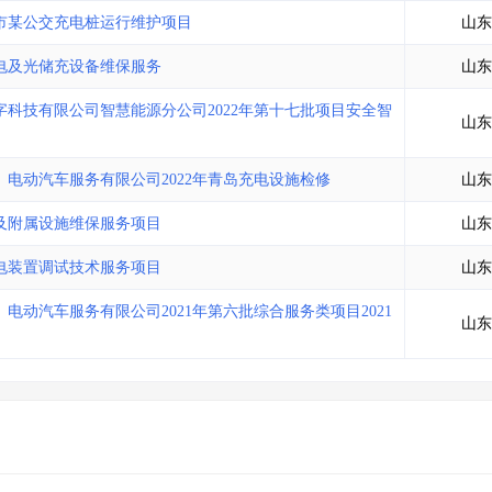
土地交易
>
省市重点项目
>
业主专查
>
项目商机
>
市某公交充电桩运行维护项目
山东
拟建项目审批
>
专项债项目
>
电及光储充设备维保服务
山东
土地交易
>
省市重点项目
>
科技有限公司智慧能源分公司2022年第十七批项目安全智
山东
电动汽车服务有限公司2022年青岛充电设施检修
山东
及附属设施维保服务项目
山东
电装置调试技术服务项目
山东
动汽车服务有限公司2021年第六批综合服务类项目2021
山东