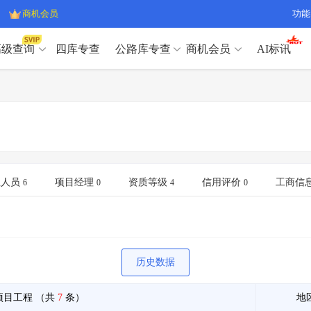
商机会员
功能
高级查询
四库专查
公路库专查
商机会员
AI标讯
高级查询（SVIP）
A
开标记录
>
项目经理带业绩荣誉证书
>
高级查询（SVIP）
A
项目参数
>
项目经理投标记录
>
下浮率
>
技术负责人/专职安全员C证
>
开标记录
>
项目经理带业绩荣誉证书
>
查业主
>
项目分类筛选
>
项目参数
>
项目经理投标记录
>
宏观经济
>
建企舆情
>
下浮率
>
技术负责人/专职安全员C证
>
业人员
项目经理
资质等级
信用评价
工商信
6
0
4
0
政策规划
>
招投标规则
>
查业主
>
项目分类筛选
>
A
宏观经济
>
建企舆情
>
政策规划
>
招投标规则
>
A
商机会员
历史数据
业主专查
>
项目商机
>
商机会员
拟建项目审批
>
专项债项目
>
项目工程
（共
7
条）
地