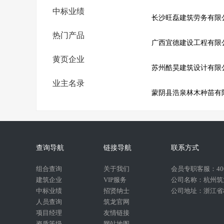
中标业绩
长沙旺磊建筑劳务有限
热门产品
广西宜德建设工程有限
黄页企业
苏州酷昊建筑设计有限
业主名录
蒙阴县浩泉林木种苗有
查询导航
链接导航
联系方式
组合查询
关于我们
会员专职客服：400-
建筑企业
VIP服务
公司名称：杭州筑
中标业绩
招贤纳士
公司地址：浙江省杭
人员查询
筑龙官网
项目经理
友情链接
资质等级
网站地图