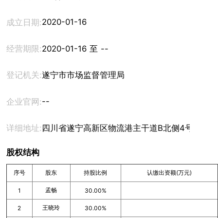
2020-01-16
成立日期:
经营期限:
2020-01-16 至 --
登记机关:
遂宁市市场监督管理局
--
企业官网:
详细地址:
四川省遂宁高新区物流港主干道B北侧4号楼201
股权结构
序号
股东
持股比例
认缴出资额(万元)
孟畅
1
30.00%
王晓玲
2
30.00%