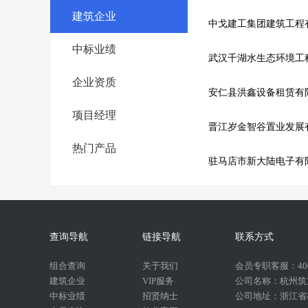
建筑企业
中戈建工集团建筑工程
中标业绩
武汉千湖水生态环境工
企业资质
安仁县洪鑫设备租赁有
项目经理
晋江岁金智谷置业发展
热门产品
驻马店市新大陆电子有
查询导航
链接导航
联系方式
组合查询
关于我们
会员专职客服：400-
建筑企业
VIP服务
公司名称：杭州筑
中标业绩
招贤纳士
公司地址：浙江省杭