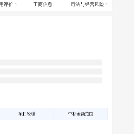
会员服务
>
数据导出服务
>
用评价
工商信息
司法与经营风险
0
0
人脉服务
>
APP下载
>
项目经理
中标金额范围