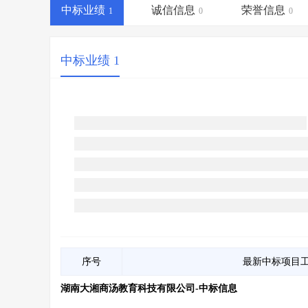
省库业绩查询
>
水利库专查
>
中标业绩
诚信信息
荣誉信息
1
0
0
组合查询-广州
>
业绩专查-广州
>
中标业绩 1
序号
最新中标项目
湖南大湘商汤教育科技有限公司-中标信息