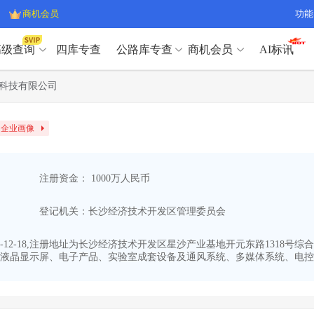
商机会员
功能
高级查询
四库专查
公路库专查
商机会员
AI标讯
高级查询（SVIP）
A
科技有限公司
开标记录
>
项目经理带业绩荣誉证书
>
高级查询（SVIP）
A
项目参数
>
项目经理投标记录
>
企业画像
下浮率
>
技术负责人/专职安全员C证
>
开标记录
>
项目经理带业绩荣誉证书
>
查业主
>
项目分类筛选
>
项目参数
>
项目经理投标记录
>
宏观经济
>
建企舆情
>
注册资金： 1000万人民币
下浮率
>
技术负责人/专职安全员C证
>
政策规划
>
招投标规则
>
查业主
>
项目分类筛选
>
A
登记机关：长沙经济技术开发区管理委员会
宏观经济
>
建企舆情
>
政策规划
>
招投标规则
>
A
商机会员
12-18,注册地址为长沙经济技术开发区星沙产业基地开元东路1318号综合
液晶显示屏、电子产品、实验室成套设备及通风系统、多媒体系统、电控教
业主专查
>
项目商机
>
商机会员
拟建项目审批
>
专项债项目
>