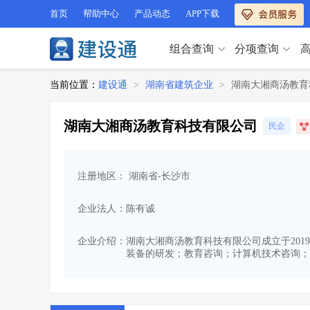
首页
帮助中心
产品动态
APP下载
组合查询
分项查询
分项查询（VIP）
当前位置：
建设通
>
湖南省建筑企业
>
湖南大湘商汤教育
查企业
>
查业绩
>
分项查询（VIP）
查资质
>
查人员
>
湖南大湘商汤教育科技有限公司
民企
查荣誉
>
查诚信
>
查企业
>
查业绩
>
项目经理
>
信用评价
>
查资质
>
查人员
>
招标信息
>
组合查询
>
注册地区： 湖南省-长沙市
查荣誉
>
查诚信
>
项目经理
>
信用评价
>
企业法人：陈有诚
招标信息
>
组合查询
>
行业 / 地区专查
企业介绍：
湖南大湘商汤教育科技有限公司成立于2019-
装备的研发；教育咨询；计算机技术咨询；
四库专查
>
公路库专查
>
行业 / 地区专查
省库业绩查询
>
水利库专查
>
组合查询-广州
>
业绩专查-广州
>
四库专查
>
公路库专查
>