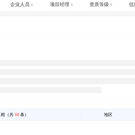
土地交易
>
省市重点项目
>
业主专查
>
项目商机
>
企业人员
项目经理
资质等级
信
0
0
0
拟建项目审批
>
专项债项目
>
土地交易
>
省市重点项目
>
工程（共
10
条）
地区