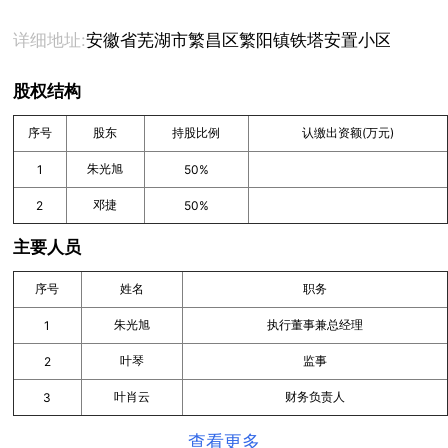
详细地址:
安徽省芜湖市繁昌区繁阳镇铁塔安置小区B2号楼2
股权结构
序号
股东
持股比例
认缴出资额(万元)
朱光旭
1
50%
邓捷
2
50%
主要人员
序号
姓名
职务
朱光旭
执行董事兼总经理
1
叶琴
监事
2
叶肖云
财务负责人
3
查看更多