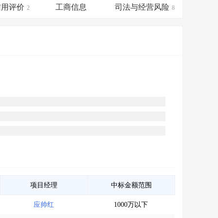
会员服务
>
数据导出服务
>
信用评价
工商信息
司法与经营风险
2
8
人脉服务
>
APP下载
>
项目经理
中标金额范围
应帅红
1000万以下