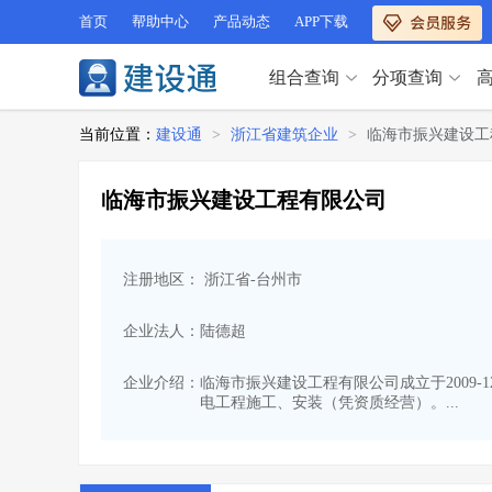
首页
帮助中心
产品动态
APP下载
组合查询
分项查询
分项查询（VIP）
当前位置：
建设通
>
浙江省建筑企业
>
临海市振兴建设工
查企业
>
查业绩
>
分项查询（VIP）
查资质
>
查人员
>
临海市振兴建设工程有限公司
查荣誉
>
查诚信
>
查企业
>
查业绩
>
项目经理
>
信用评价
>
查资质
>
查人员
>
招标信息
>
组合查询
>
注册地区： 浙江省-台州市
查荣誉
>
查诚信
>
项目经理
>
信用评价
>
企业法人：陆德超
招标信息
>
组合查询
>
行业 / 地区专查
企业介绍：
临海市振兴建设工程有限公司成立于2009-
电工程施工、安装（凭资质经营）。...
四库专查
>
公路库专查
>
行业 / 地区专查
省库业绩查询
>
水利库专查
>
组合查询-广州
>
业绩专查-广州
>
四库专查
>
公路库专查
>