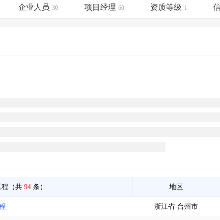
土地交易
>
省市重点项目
>
业主专查
>
项目商机
>
企业人员
项目经理
资质等级
30
60
1
拟建项目审批
>
专项债项目
>
土地交易
>
省市重点项目
>
工程（共
94
条）
地区
程
浙江省-台州市