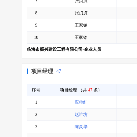
7
张贞贞
8
张贞贞
9
王家铭
10
王家铭
临海市振兴建设工程有限公司-企业人员
项目经理
47
序号
项目经理
（共
47
条）
1
应帅红
2
赵唯坊
3
陈灵华