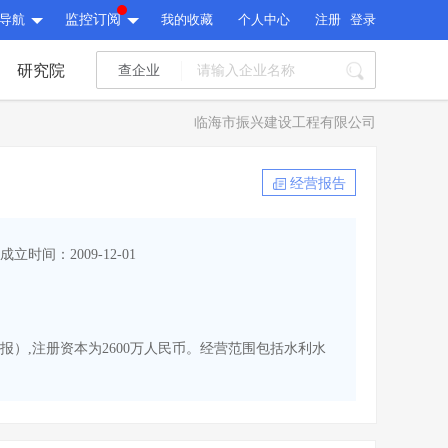
导航
监控订阅
我的收藏
个人中心
注册
登录
研究院
查企业
I标讯
临海市振兴建设工程有限公司
标讯精选
>
智能订阅
>
I标讯
经营报告
标讯精选
>
智能订阅
>
建设通大数据研究院
成立时间：2009-12-01
研究报告
>
文章
>
建设通大数据研究院
PI接口
>
市场经营AI云平台
>
研究报告
>
文章
>
PI接口
>
市场经营AI云平台
>
申报）,注册资本为2600万人民币。经营范围包括水利水
其他服务
会员服务
>
数据导出服务
>
其他服务
人脉服务
>
APP下载
>