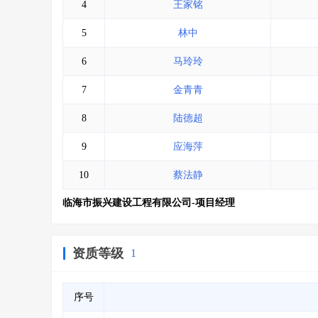
4
王家铭
5
林中
6
马玲玲
7
金青青
8
陆德超
9
应海萍
10
蔡法静
临海市振兴建设工程有限公司-项目经理
资质等级
1
序号