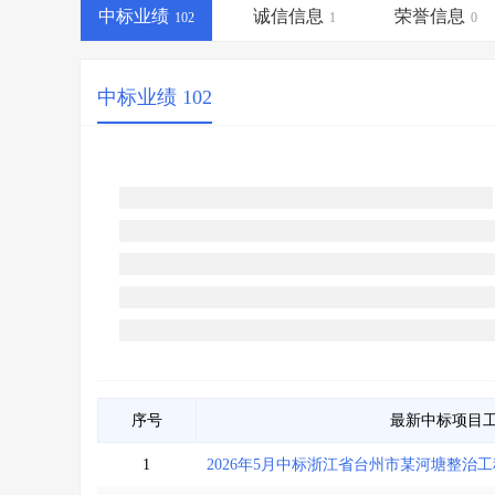
省库业绩查询
>
水利库专查
>
中标业绩
诚信信息
荣誉信息
102
1
0
组合查询-广州
>
业绩专查-广州
>
中标业绩 102
序号
最新中标项目
1
2026年5月中标浙江省台州市某河塘整治工