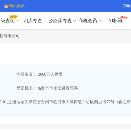
商机会员
功能
高级查询
四库专查
公路库专查
商机会员
AI标讯
高级查询（SVIP）
A
程有限公司
开标记录
>
项目经理带业绩荣誉证书
>
高级查询（SVIP）
A
项目参数
>
项目经理投标记录
>
下浮率
>
技术负责人/专职安全员C证
>
开标记录
>
项目经理带业绩荣誉证书
>
查业主
>
项目分类筛选
>
项目参数
>
项目经理投标记录
>
宏观经济
>
建企舆情
>
注册资金： 2600万人民币
下浮率
>
技术负责人/专职安全员C证
>
政策规划
>
招投标规则
>
查业主
>
项目分类筛选
>
A
登记机关：临海市市场监督管理局
宏观经济
>
建企舆情
>
政策规划
>
招投标规则
>
A
商机会员
12-01,注册地址为浙江省台州市临海市大洋街道中心区商业街77号（自主
业主专查
>
项目商机
>
商机会员
拟建项目审批
>
专项债项目
>