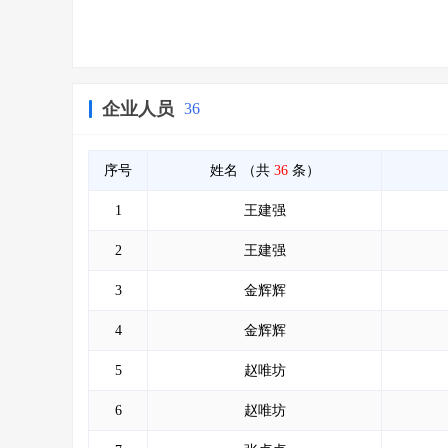
企业人员
36
序号
姓名
（共
36
条）
1
王建强
2
王建强
3
金辉辉
4
金辉辉
5
赵唯坊
6
赵唯坊