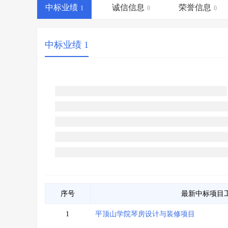
省库业绩查询
>
水利库专查
>
中标业绩
诚信信息
荣誉信息
1
0
0
组合查询-广州
>
业绩专查-广州
>
中标业绩 1
序号
最新中标项目
1
平顶山学院琴房设计与装修项目