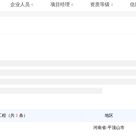
土地交易
>
省市重点项目
>
业主专查
>
项目商机
>
企业人员
项目经理
资质等级
信
0
0
0
拟建项目审批
>
专项债项目
>
土地交易
>
省市重点项目
>
工程（共
1
条）
地区
河南省-平顶山市