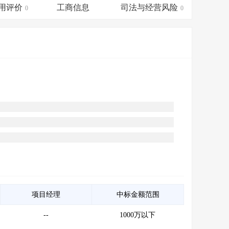
会员服务
>
数据导出服务
>
用评价
工商信息
司法与经营风险
0
0
人脉服务
>
APP下载
>
项目经理
中标金额范围
--
1000万以下