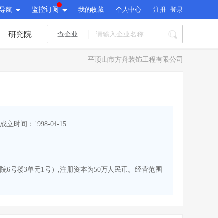
导航
监控订阅
我的收藏
个人中心
注册
登录
研究院
查企业
I标讯
平顶山市方舟装饰工程有限公司
标讯精选
>
智能订阅
>
I标讯
标讯精选
>
智能订阅
>
建设通大数据研究院
成立时间：1998-04-15
研究报告
>
文章
>
建设通大数据研究院
PI接口
>
市场经营AI云平台
>
研究报告
>
文章
>
PI接口
>
市场经营AI云平台
>
院6号楼3单元1号）,注册资本为50万人民币。经营范围
其他服务
会员服务
>
数据导出服务
>
其他服务
人脉服务
>
APP下载
>