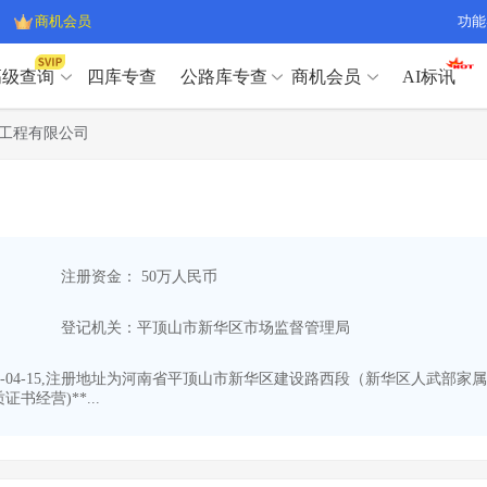
商机会员
功能
高级查询
四库专查
公路库专查
商机会员
AI标讯
高级查询（SVIP）
A
工程有限公司
开标记录
>
项目经理带业绩荣誉证书
>
高级查询（SVIP）
A
项目参数
>
项目经理投标记录
>
下浮率
>
技术负责人/专职安全员C证
>
开标记录
>
项目经理带业绩荣誉证书
>
查业主
>
项目分类筛选
>
项目参数
>
项目经理投标记录
>
宏观经济
>
建企舆情
>
注册资金： 50万人民币
下浮率
>
技术负责人/专职安全员C证
>
政策规划
>
招投标规则
>
查业主
>
项目分类筛选
>
A
登记机关：平顶山市新华区市场监督管理局
宏观经济
>
建企舆情
>
政策规划
>
招投标规则
>
A
商机会员
-04-15,注册地址为河南省平顶山市新华区建设路西段（新华区人武部家属
经营)**...
业主专查
>
项目商机
>
商机会员
拟建项目审批
>
专项债项目
>