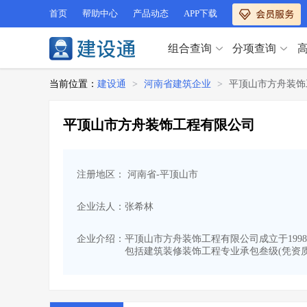
首页
帮助中心
产品动态
APP下载
组合查询
分项查询
分项查询（VIP）
当前位置：
建设通
>
河南省建筑企业
>
平顶山市方舟装饰
查企业
>
查业绩
>
分项查询（VIP）
查资质
>
查人员
>
平顶山市方舟装饰工程有限公司
查荣誉
>
查诚信
>
查企业
>
查业绩
>
项目经理
>
信用评价
>
查资质
>
查人员
>
招标信息
>
组合查询
>
注册地区： 河南省-平顶山市
查荣誉
>
查诚信
>
项目经理
>
信用评价
>
企业法人：张希林
招标信息
>
组合查询
>
行业 / 地区专查
企业介绍：
平顶山市方舟装饰工程有限公司成立于1998
包括建筑装修装饰工程专业承包叁级(凭资质证书
四库专查
>
公路库专查
>
行业 / 地区专查
省库业绩查询
>
水利库专查
>
组合查询-广州
>
业绩专查-广州
>
四库专查
>
公路库专查
>