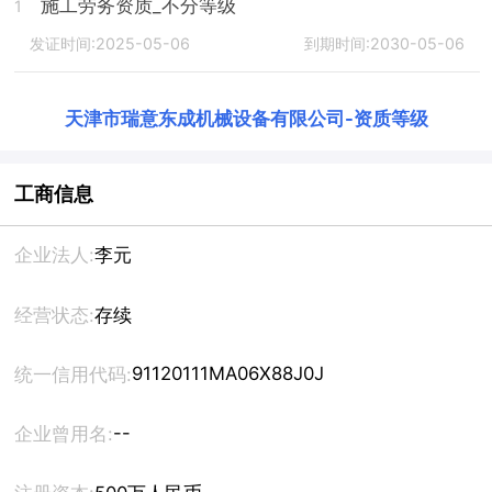
施工劳务资质_不分等级
1
发证时间:2025-05-06
到期时间:2030-05-06
天津市瑞意东成机械设备有限公司
-
资质等级
工商信息
企业法人:
李元
经营状态:
存续
91120111MA06X88J0J
统一信用代码:
--
企业曾用名: