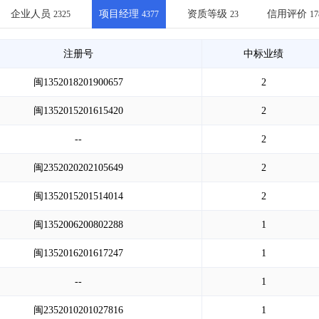
土地交易
>
省市重点项目
>
业主专查
>
项目商机
>
企业人员
项目经理
资质等级
信用评价
2325
4377
23
17
拟建项目审批
>
专项债项目
>
土地交易
>
省市重点项目
>
注册号
中标业绩
闽1352018201900657
2
闽1352015201615420
2
--
2
闽2352020202105649
2
闽1352015201514014
2
闽1352006200802288
1
闽1352016201617247
1
--
1
闽2352010201027816
1