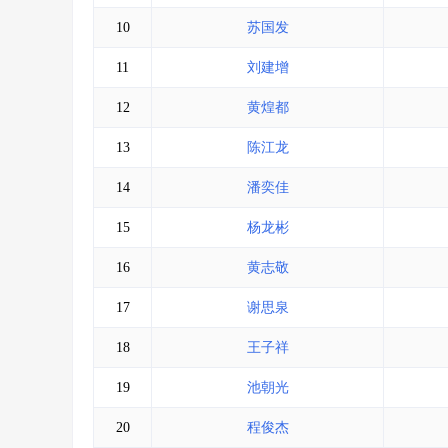
10
苏国发
11
刘建增
12
黄煌都
13
陈江龙
14
潘奕佳
15
杨龙彬
16
黄志敬
17
谢思泉
18
王子祥
19
池朝光
20
程俊杰