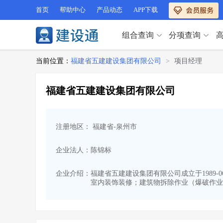
首页
帮助中心
产品动态
APP下载
组合查询
分项查询
分项查询（VIP）
当前位置：
福建省五建建设集团有限公司
>
项目经理
查企业
>
查业绩
>
分项查询（VIP）
查资质
>
查人员
>
福建省五建建设集团有限公司
查荣誉
>
查诚信
>
查企业
>
查业绩
>
项目经理
>
信用评价
>
查资质
>
查人员
>
招标信息
>
组合查询
>
注册地区： 福建省-泉州市
查荣誉
>
查诚信
>
项目经理
>
信用评价
>
企业法人：陈锦标
招标信息
>
组合查询
>
行业 / 地区专查
企业介绍：
福建省五建建设集团有限公司成立于1989-
室内装饰装修；建筑物拆除作业（爆破作业
四库专查
>
公路库专查
>
行业 / 地区专查
省库业绩查询
>
水利库专查
>
组合查询-广州
>
业绩专查-广州
>
四库专查
>
公路库专查
>