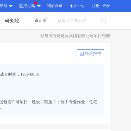
导航
监控订阅
我的收藏
个人中心
注册
登录
研究院
查企业
I标讯
福建省五建建设集团有限公司项目经理
标讯精选
>
智能订阅
>
I标讯
经营报告
标讯精选
>
智能订阅
>
建设通大数据研究院
成立时间：1989-06-01
研究报告
>
文章
>
建设通大数据研究院
PI接口
>
市场经营AI云平台
>
研究报告
>
文章
>
PI接口
>
市场经营AI云平台
>
。经营范围包括许可项目：建设工程施工；施工专业作业；住宅
其他服务
.
会员服务
>
数据导出服务
>
其他服务
人脉服务
>
APP下载
>