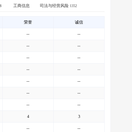
会员服务
>
数据导出服务
>
工商信息
司法与经营风险
8
1352
人脉服务
>
APP下载
>
荣誉
诚信
--
--
--
--
--
--
--
--
--
--
--
--
--
--
4
3
--
--