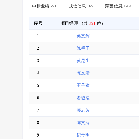
省库业绩查询
>
水利库专查
>
中标业绩
诚信信息
荣誉信息
991
165
1934
组合查询-广州
>
业绩专查-广州
>
序号
项目经理
（共
391
位）
1
吴文辉
2
陈望子
3
黄昆生
4
陈文靖
5
王子建
6
潘诚法
7
蔡志芳
8
陈文海
9
纪贵明