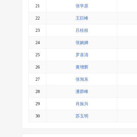
21
张学原
22
王巨峰
23
吕桂枝
24
张婉婵
25
罗喜清
26
黄增辉
27
张旭东
28
潘群峰
29
肖振兴
30
苏玉明