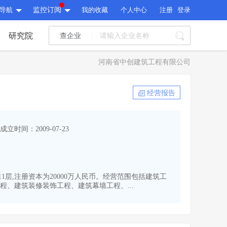
导航
监控订阅
我的收藏
个人中心
注册
登录
研究院
查企业
I标讯
河南省中创建筑工程有限公司
标讯精选
>
智能订阅
>
I标讯
经营报告
标讯精选
>
智能订阅
>
建设通大数据研究院
成立时间：2009-07-23
研究报告
>
文章
>
建设通大数据研究院
PI接口
>
市场经营AI云平台
>
研究报告
>
文章
>
PI接口
>
市场经营AI云平台
>
1层,注册资本为20000万人民币。经营范围包括建筑工
其他服务
、建筑装修装饰工程、建筑幕墙工程、...
会员服务
>
数据导出服务
>
其他服务
人脉服务
>
APP下载
>