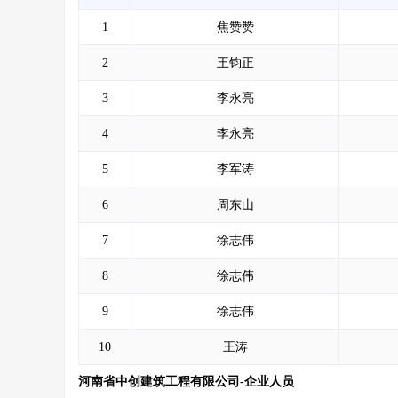
1
焦赞赞
2
王钧正
3
李永亮
4
李永亮
5
李军涛
6
周东山
7
徐志伟
8
徐志伟
9
徐志伟
10
王涛
河南省中创建筑工程有限公司-企业人员