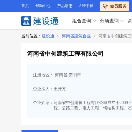
首页
帮助中心
产品动态
APP下载
组合查询
分项查询
分项查询（VIP）
当前位置：
建设通
>
河南省建筑企业
>
河南省中创建筑工
查企业
>
查业绩
>
分项查询（VIP）
查资质
>
查人员
>
河南省中创建筑工程有限公司
查荣誉
>
查诚信
>
查企业
>
查业绩
>
项目经理
>
信用评价
>
查资质
>
查人员
>
招标信息
>
组合查询
>
注册地区： 河南省-安阳市
查荣誉
>
查诚信
>
项目经理
>
信用评价
>
企业法人：王开方
招标信息
>
组合查询
>
行业 / 地区专查
企业介绍：
河南省中创建筑工程有限公司成立于2009-
程、公路工程、电力工程、钢结构工程、石
四库专查
>
公路库专查
>
行业 / 地区专查
省库业绩查询
>
水利库专查
>
组合查询-广州
>
业绩专查-广州
>
四库专查
>
公路库专查
>