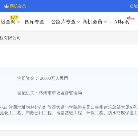
商机会员
功能
高级查询
四库专查
公路库专查
商机会员
AI标讯
高级查询（SVIP）
A
程有限公司
开标记录
>
项目经理带业绩荣誉证书
>
高级查询（SVIP）
A
项目参数
>
项目经理投标记录
>
下浮率
>
技术负责人/专职安全员C证
>
开标记录
>
项目经理带业绩荣誉证书
>
查业主
>
项目分类筛选
>
项目参数
>
项目经理投标记录
>
宏观经济
>
建企舆情
>
注册资金： 20000万人民币
下浮率
>
技术负责人/专职安全员C证
>
政策规划
>
招投标规则
>
查业主
>
项目分类筛选
>
A
登记机关：林州市市场监督管理局
宏观经济
>
建企舆情
>
政策规划
>
招投标规则
>
A
商机会员
07-23,注册地址为林州市红旗渠大道与学院路交叉口林州建筑总部大厦A座1
油化工工程、市政公用工程、地基基础工程、环保工程、防水防腐保温工程
业主专查
>
项目商机
>
商机会员
拟建项目审批
>
专项债项目
>