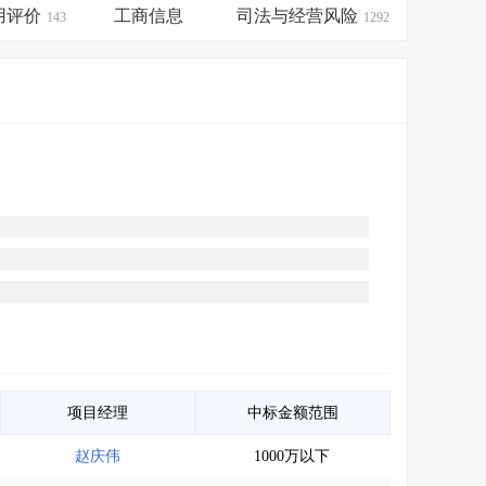
会员服务
>
数据导出服务
>
用评价
工商信息
司法与经营风险
143
1292
人脉服务
>
APP下载
>
项目经理
中标金额范围
赵庆伟
1000万以下