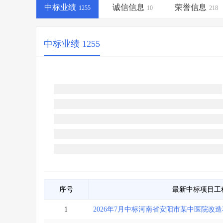
省库业绩查询
>
水利库专查
>
中标业绩
诚信信息
荣誉信息
1255
10
218
组合查询-广州
>
业绩专查-广州
>
中标业绩 1255
序号
最新中标项目工
1
2026年7月中标河南省安阳市某中医院改