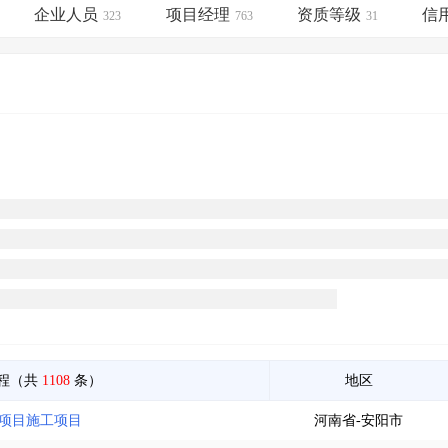
土地交易
>
省市重点项目
>
业主专查
>
项目商机
>
企业人员
项目经理
资质等级
信
323
763
31
拟建项目审批
>
专项债项目
>
土地交易
>
省市重点项目
>
程（共
1108
条）
地区
造项目施工项目
河南省-安阳市