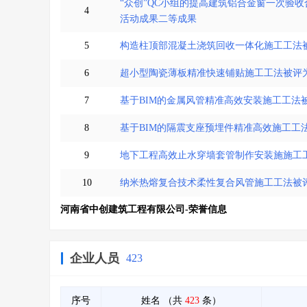
“众创”QC小组的提高建筑铝合金窗一次验收
4
活动成果二等成果
5
构造柱顶部混凝土浇筑回收一体化施工工法被
6
超小型陶瓷薄板精准快速铺贴施工工法被评为
7
基于BIM的金属风管精准高效安装施工工法被
8
基于BIM的隔震支座预埋件精准高效施工工法
9
地下工程高效止水穿墙套管制作安装施施工工
10
纳米热熔复合技术柔性复合风管施工工法被评
河南省中创建筑工程有限公司-荣誉信息
企业人员
423
序号
姓名
（共
423
条）