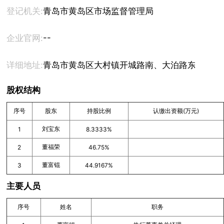
登记机关:
青岛市黄岛区市场监督管理局
--
企业官网:
详细地址:
青岛市黄岛区大村镇开城路南、大泊路东
股权结构
序号
股东
持股比例
认缴出资额(万元)
刘宝东
1
8.3333%
董福荣
2
46.75%
董富锟
3
44.9167%
主要人员
序号
姓名
职务