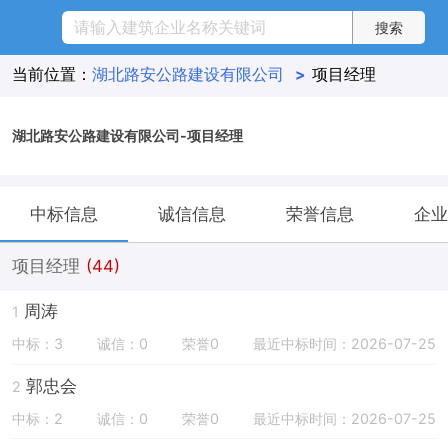
当前位置：
湖北路安公路建设有限公司
>
项目经理
湖北路安公路建设有限公司-项目经理
中标信息
诚信信息
荣誉信息
企业
项目经理
(44)
周涛
1
中标：3
诚信：0
荣誉0
最近中标时间：2026-07-25
郭忠会
2
中标：2
诚信：0
荣誉0
最近中标时间：2026-07-25