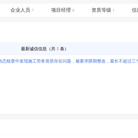
土地交易
>
省市重点项目
>
业主专查
>
项目商机
>
企业人员
项目经理
资质等级
信
拟建项目审批
7
>
专项债项目
0
>
1
土地交易
>
省市重点项目
>
最新诚信信息（共
1
条）
质动态核查中发现施工劳务资质存在问题，被要求限期整改，最长不超过三