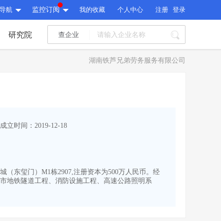
导航
监控订阅
我的收藏
个人中心
注册
登录
研究院
查企业
I标讯
湖南铁芦兄弟劳务服务有限公司
标讯精选
>
智能订阅
>
I标讯
标讯精选
>
智能订阅
>
建设通大数据研究院
成立时间：2019-12-18
研究报告
>
文章
>
建设通大数据研究院
PI接口
>
市场经营AI云平台
>
研究报告
>
文章
>
PI接口
>
市场经营AI云平台
>
（东玺门）M1栋2907,注册资本为500万人民币。经
其他服务
市地铁隧道工程、消防设施工程、高速公路照明系
会员服务
>
数据导出服务
>
其他服务
人脉服务
>
APP下载
>