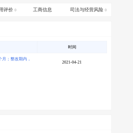
会员服务
>
数据导出服务
>
用评价
工商信息
司法与经营风险
0
0
人脉服务
>
APP下载
>
时间
个月；整改期内，
2021-04-21