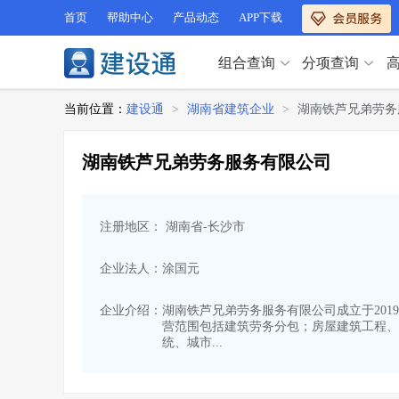
首页
帮助中心
产品动态
APP下载
组合查询
分项查询
分项查询（VIP）
当前位置：
建设通
>
湖南省建筑企业
>
湖南铁芦兄弟劳务
查企业
>
查业绩
>
分项查询（VIP）
查资质
>
查人员
>
湖南铁芦兄弟劳务服务有限公司
查荣誉
>
查诚信
>
查企业
>
查业绩
>
项目经理
>
信用评价
>
查资质
>
查人员
>
招标信息
>
组合查询
>
注册地区： 湖南省-长沙市
查荣誉
>
查诚信
>
项目经理
>
信用评价
>
企业法人：涂国元
招标信息
>
组合查询
>
行业 / 地区专查
企业介绍：
湖南铁芦兄弟劳务服务有限公司成立于2019-
营范围包括建筑劳务分包；房屋建筑工程、
四库专查
>
公路库专查
>
行业 / 地区专查
统、城市...
省库业绩查询
>
水利库专查
>
组合查询-广州
>
业绩专查-广州
>
四库专查
>
公路库专查
>