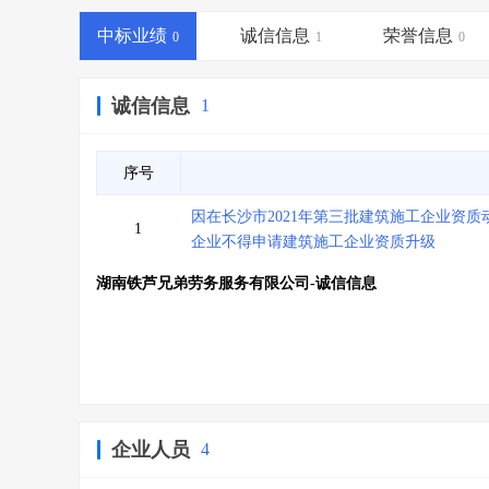
省库业绩查询
>
水利库专查
>
中标业绩
诚信信息
荣誉信息
组合查询-广州
0
>
业绩专查-广州
1
>
0
诚信信息
1
序号
因在长沙市2021年第三批建筑施工企业资
1
企业不得申请建筑施工企业资质升级
湖南铁芦兄弟劳务服务有限公司-诚信信息
企业人员
4