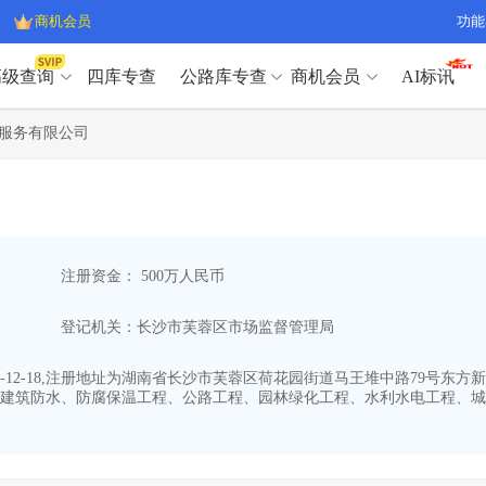
商机会员
功能
高级查询
四库专查
公路库专查
商机会员
AI标讯
高级查询（SVIP）
A
服务有限公司
开标记录
>
项目经理带业绩荣誉证书
>
高级查询（SVIP）
A
项目参数
>
项目经理投标记录
>
下浮率
>
技术负责人/专职安全员C证
>
开标记录
>
项目经理带业绩荣誉证书
>
查业主
>
项目分类筛选
>
项目参数
>
项目经理投标记录
>
宏观经济
>
建企舆情
>
注册资金： 500万人民币
下浮率
>
技术负责人/专职安全员C证
>
政策规划
>
招投标规则
>
查业主
>
项目分类筛选
>
A
登记机关：长沙市芙蓉区市场监督管理局
宏观经济
>
建企舆情
>
政策规划
>
招投标规则
>
A
商机会员
12-18,注册地址为湖南省长沙市芙蓉区荷花园街道马王堆中路79号东方新城
建筑防水、防腐保温工程、公路工程、园林绿化工程、水利水电工程、城
业主专查
>
项目商机
>
商机会员
拟建项目审批
>
专项债项目
>