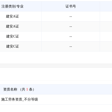
注册类别/专业
证书号
建安A证
--
建安A证
--
建安C证
--
建安C证
--
资质名称
（共
1
条）
施工劳务资质_不分等级