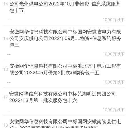
公司亳州供电公司2022年10月非物资-信息系统服务
14
包十五
1000万以下
--
安徽网华信息科技有限公司中标国网安徽省电力有限
公司安庆供电公司2022年09月非物资-信息系统服务
15
包三
1000万以下
--
安徽网华信息科技有限公司中标淮北万里电力工程有
16
限公司2022年5月份第2批次非物资包十五
1000万以下
--
安徽网华信息科技有限公司中标芜湖明远集团公司
17
2022年3月第一批次服务包十六
1000万以下
--
安徽网华信息科技有限公司中标国网安徽南陵县供电
18