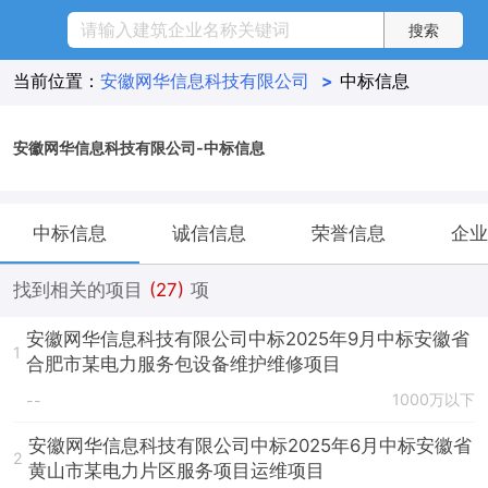
当前位置：
安徽网华信息科技有限公司
>
中标信息
安徽网华信息科技有限公司-中标信息
中标信息
诚信信息
荣誉信息
企业
找到相关的项目
(27)
项
安徽网华信息科技有限公司中标2025年9月中标安徽省
1
合肥市某电力服务包设备维护维修项目
1000万以下
--
安徽网华信息科技有限公司中标2025年6月中标安徽省
2
黄山市某电力片区服务项目运维项目