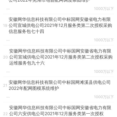
公司2022年芜湖市地县配网调度条图维护
1000万以下
--
安徽网华信息科技有限公司中标国网安徽省电力有限
公司宣城供电公司2021年12月服务类第二次授权采购
19
信息服务包七十四
1000万以下
--
安徽网华信息科技有限公司中标国网安徽省电力有限
公司宣城供电公司2021年12月服务类第二次授权采购
20
运维服务包九十六
1000万以下
--
安徽网华信息科技有限公司中标国网滩溪县供电公司
21
2022年配网图模系统维护
1000万以下
--
安徽网华信息科技有限公司中标国网安徽省电力有限
公司六安供电公司2021年12月服务类第一次授权
22