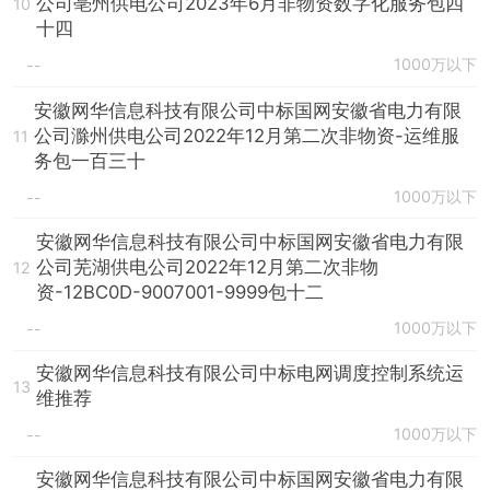
公司亳州供电公司2023年6月非物资数字化服务包四
10
十四
1000万以下
--
安徽网华信息科技有限公司中标国网安徽省电力有限
公司滁州供电公司2022年12月第二次非物资-运维服
11
务包一百三十
1000万以下
--
安徽网华信息科技有限公司中标国网安徽省电力有限
公司芜湖供电公司2022年12月第二次非物
12
资-12BC0D-9007001-9999包十二
1000万以下
--
安徽网华信息科技有限公司中标电网调度控制系统运
13
维推荐
1000万以下
--
安徽网华信息科技有限公司中标国网安徽省电力有限