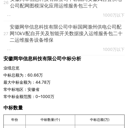
26
公司配网图模深化应用运维服务包三十六
1000万以下
--
安徽网华信息科技有限公司中标国网滁州供电公司配
网10kV配自开关及智能开关数据接入运维服务包二十
27
二运维服务设备维保
1000万以下
--
安徽网华信息科技有限公司中标分析
业绩总览
中标总额为：60.66万
最大中标金额为：44.78万
常中标地区：安徽省
常中标金额范围：0~1000万
中标数量
年份
中标数量(个)
中标总额(万)