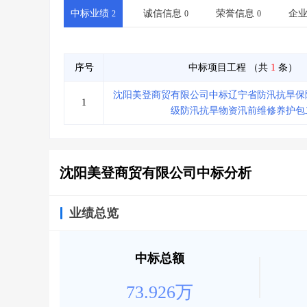
省库业绩查询
>
水利库专查
>
中标业绩
诚信信息
荣誉信息
企
2
0
0
组合查询-广州
>
业绩专查-广州
>
序号
中标项目工程
（共
1
条）
沈阳美登商贸有限公司中标辽宁省防汛抗旱保障
1
级防汛抗旱物资汛前维修养护包
沈阳美登商贸有限公司中标分析
业绩总览
中标总额
73.926万