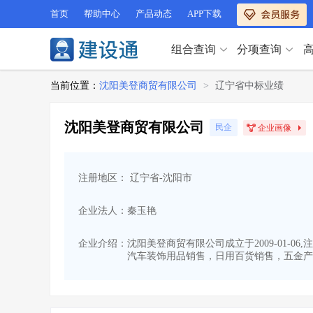
首页
帮助中心
产品动态
APP下载
组合查询
分项查询
分项查询（VIP）
当前位置：
沈阳美登商贸有限公司
>
辽宁省中标业绩
查企业
>
查业绩
>
分项查询（VIP）
查资质
>
查人员
>
沈阳美登商贸有限公司
民企
企业画像
查荣誉
>
查诚信
>
查企业
>
查业绩
>
项目经理
>
信用评价
>
查资质
>
查人员
>
招标信息
>
组合查询
>
注册地区： 辽宁省-沈阳市
查荣誉
>
查诚信
>
项目经理
>
信用评价
>
企业法人：秦玉艳
招标信息
>
组合查询
>
行业 / 地区专查
企业介绍：
沈阳美登商贸有限公司成立于2009-01-
汽车装饰用品销售，日用百货销售，五金产
四库专查
>
公路库专查
>
行业 / 地区专查
省库业绩查询
>
水利库专查
>
组合查询-广州
>
业绩专查-广州
>
四库专查
>
公路库专查
>