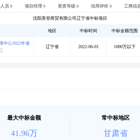
土地交易
>
省市重点项目
>
业主专查
>
项目商机
>
业人员
项目经理
资质等级
信用评价
工商信
0
0
0
0
拟建项目审批
>
专项债项目
>
沈阳美登商贸有限公司
辽宁省
中标项目
土地交易
>
省市重点项目
>
地区
中标时间
中标金额范围
中心2022年省
辽宁省
2022-06-01
1000万以下
二
最大中标金额
常中标地区
41.96万
甘肃省