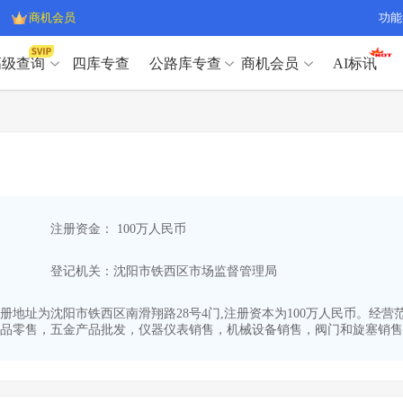
商机会员
功能
高级查询
四库专查
公路库专查
商机会员
AI标讯
高级查询（SVIP）
A
开标记录
>
项目经理带业绩荣誉证书
>
高级查询（SVIP）
A
项目参数
>
项目经理投标记录
>
下浮率
>
技术负责人/专职安全员C证
>
开标记录
>
项目经理带业绩荣誉证书
>
查业主
>
项目分类筛选
>
项目参数
>
项目经理投标记录
>
宏观经济
>
建企舆情
>
注册资金： 100万人民币
下浮率
>
技术负责人/专职安全员C证
>
政策规划
>
招投标规则
>
查业主
>
项目分类筛选
>
A
登记机关：沈阳市铁西区市场监督管理局
宏观经济
>
建企舆情
>
政策规划
>
招投标规则
>
A
商机会员
06,注册地址为沈阳市铁西区南滑翔路28号4门,注册资本为100万人民币
品零售，五金产品批发，仪器仪表销售，机械设备销售，阀门和旋塞销售，.
业主专查
>
项目商机
>
商机会员
拟建项目审批
>
专项债项目
>