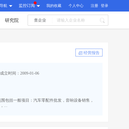
导航
监控订阅
我的收藏
个人中心
注册
登录
研究院
查企业
I标讯
标讯精选
>
智能订阅
>
I标讯
经营报告
标讯精选
>
智能订阅
>
建设通大数据研究院
成立时间：2009-01-06
研究报告
>
文章
>
建设通大数据研究院
PI接口
>
市场经营AI云平台
>
研究报告
>
文章
>
PI接口
>
市场经营AI云平台
>
。经营范围包括一般项目：汽车零配件批发，音响设备销售，
其他服务
..
会员服务
>
数据导出服务
>
其他服务
人脉服务
>
APP下载
>