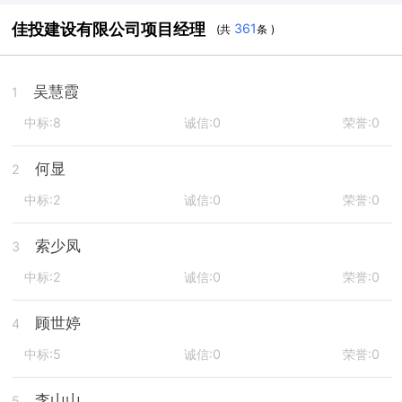
佳投建设有限公司项目经理
361
(共
条 )
吴慧霞
1
中标:8
诚信:0
荣誉:0
何显
2
中标:2
诚信:0
荣誉:0
索少凤
3
中标:2
诚信:0
荣誉:0
顾世婷
4
中标:5
诚信:0
荣誉:0
李山山
5