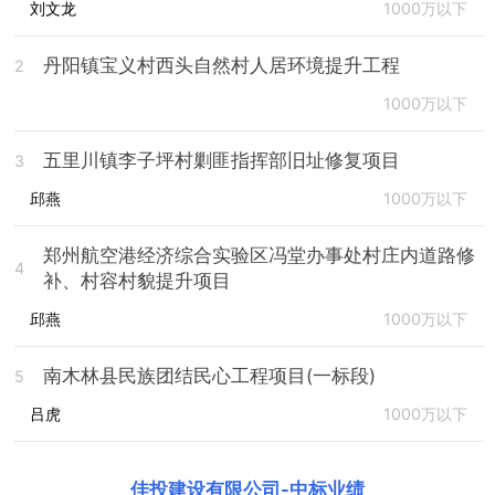
刘文龙
1000万以下
丹阳镇宝义村西头自然村人居环境提升工程
2
1000万以下
五里川镇李子坪村剿匪指挥部旧址修复项目
3
邱燕
1000万以下
郑州航空港经济综合实验区冯堂办事处村庄内道路修
4
补、村容村貌提升项目
邱燕
1000万以下
南木林县民族团结民心工程项目(一标段)
5
吕虎
1000万以下
佳投建设有限公司
-
中标业绩