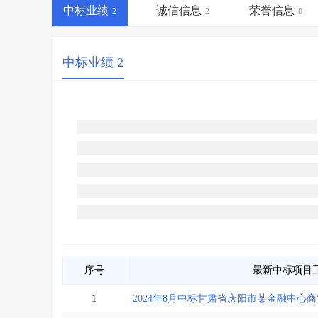
省库业绩查询
>
水利库专查
>
中标业绩
诚信信息
荣誉信息
2
2
0
组合查询-广州
>
业绩专查-广州
>
中标业绩 2
序号
最新中标项目
1
2024年8月中标甘肃省庆阳市某金融中心