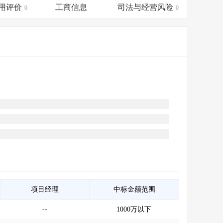
会员服务
>
数据导出服务
>
用评价
工商信息
司法与经营风险
0
0
人脉服务
>
APP下载
>
项目经理
中标金额范围
--
1000万以下