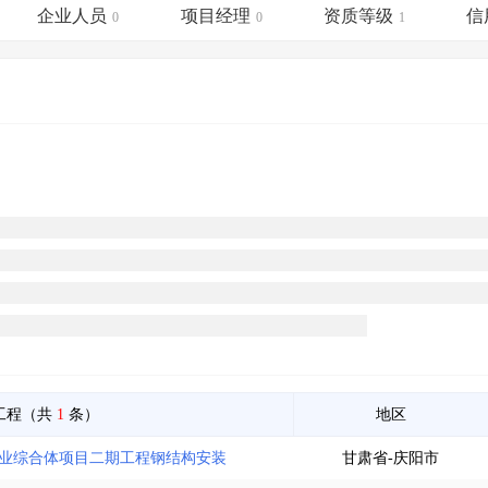
土地交易
>
省市重点项目
>
业主专查
>
项目商机
>
企业人员
项目经理
资质等级
信
0
0
1
拟建项目审批
>
专项债项目
>
土地交易
>
省市重点项目
>
工程（共
1
条）
地区
商业综合体项目二期工程钢结构安装
甘肃省-庆阳市