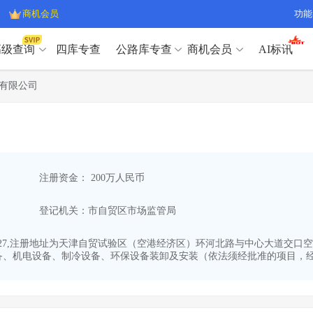
商机会员
功能
高级查询
四库专查
公路库专查
商机会员
AI标讯
高级查询（SVIP）
A
有限公司
开标记录
>
项目经理带业绩荣誉证书
>
高级查询（SVIP）
A
项目参数
>
项目经理投标记录
>
下浮率
>
技术负责人/专职安全员C证
>
开标记录
>
项目经理带业绩荣誉证书
>
查业主
>
项目分类筛选
>
项目参数
>
项目经理投标记录
>
宏观经济
>
建企舆情
>
注册资金： 200万人民币
下浮率
>
技术负责人/专职安全员C证
>
政策规划
>
招投标规则
>
查业主
>
项目分类筛选
>
A
登记机关：市自贸区市场监管局
宏观经济
>
建企舆情
>
政策规划
>
招投标规则
>
A
商机会员
-27,注册地址为天津自贸试验区（空港经济区）环河北路与中心大道交口空港商
备、机电设备、制冷设备、环保设备装卸及安装（依法须经批准的项目，经相
业主专查
>
项目商机
>
商机会员
拟建项目审批
>
专项债项目
>