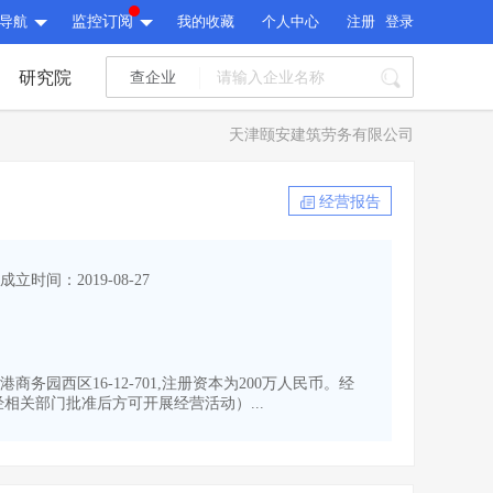
导航
监控订阅
我的收藏
个人中心
注册
登录
研究院
查企业
I标讯
天津颐安建筑劳务有限公司
标讯精选
>
智能订阅
>
I标讯
经营报告
标讯精选
>
智能订阅
>
建设通大数据研究院
成立时间：2019-08-27
研究报告
>
文章
>
建设通大数据研究院
PI接口
>
市场经营AI云平台
>
研究报告
>
文章
>
PI接口
>
市场经营AI云平台
>
务园西区16-12-701,注册资本为200万人民币。经
其他服务
关部门批准后方可开展经营活动）...
会员服务
>
数据导出服务
>
其他服务
人脉服务
>
APP下载
>