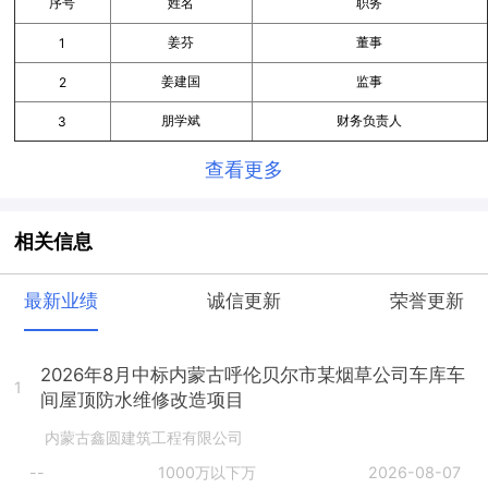
序号
姓名
职务
姜芬
董事
1
姜建国
监事
2
朋学斌
财务负责人
3
查看更多
相关信息
最新业绩
诚信更新
荣誉更新
2026年8月中标内蒙古呼伦贝尔市某烟草公司车库车
1
间屋顶防水维修改造项目
内蒙古鑫圆建筑工程有限公司
--
1000万以下万
2026-08-07