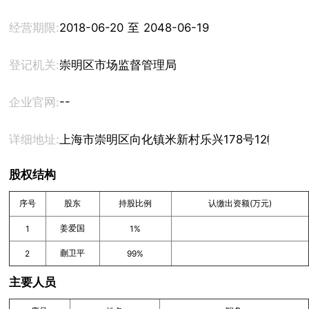
经营期限:
2018-06-20 至 2048-06-19
登记机关:
崇明区市场监督管理局
--
企业官网:
详细地址:
上海市崇明区向化镇米新村乐兴178号12幢146
股权结构
序号
股东
持股比例
认缴出资额(万元)
姜爱国
1
1%
蒯卫平
2
99%
主要人员